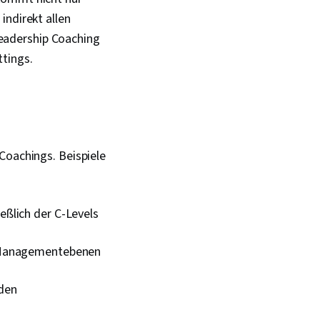
indirekt allen
eadership Coaching
ttings.
Coachings. Beispiele
eßlich der C-Levels
en Managementebenen
nden