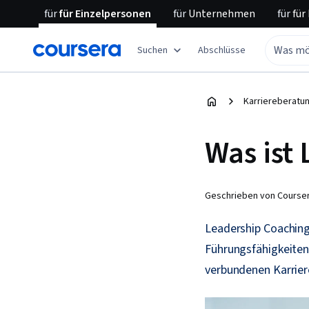
für
für Einzelpersonen
für
Unternehmen
für
für
Suchen
Abschlüsse
Karriereberatu
Was ist
Geschrieben von Courser
Leadership Coaching
Führungsfähigkeiten
verbundenen Karrier