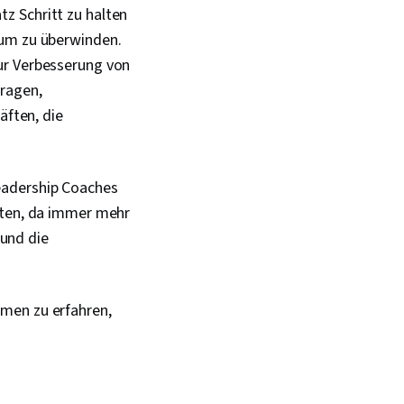
z Schritt zu halten
tum zu überwinden.
ur Verbesserung von
tragen,
ften, die
eadership Coaches
euten, da immer mehr
und die
rmen zu erfahren,