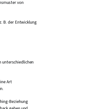
ensmuster von
z. B. der Entwicklung
n unterschiedlichen
ine Art
n.
ching-Beziehung
dback geben und