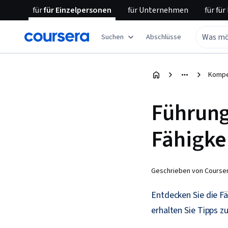
für
für Einzelpersonen
für
Unternehmen
für
für
Suchen
Abschlüsse
Kompe
Führung
Fähigke
Geschrieben von Courser
Entdecken Sie die Fä
erhalten Sie Tipps 