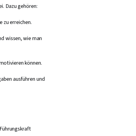
ei. Dazu gehören:
e zu erreichen.
nd wissen, wie man
 motivieren können.
fgaben ausführen und
 Führungskraft