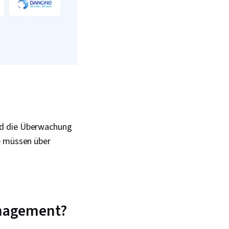
nd die Überwachung
te müssen über
anagement?