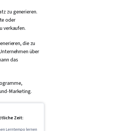
tz zu generieren.
te oder
u verkaufen.
enerieren, die zu
m Unternehmen über
kann das
programme,
ound-Marketing.
tliche Zeit:
enen Lerntempo lernen