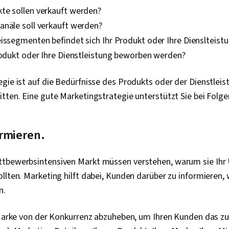
te sollen verkauft werden?
Inhalten, Mar
Engagement f
anäle soll verkauft werden?
von Inhalten, 
issegmenten befindet sich Ihr Produkt oder Ihre Dienslteist
Leistungsanal
Medienstrate
Produkt oder Ihre Dienstleistung beworben werden?
Markenmana
für soziale M
gie ist auf die Bedürfnisse des Produkts oder der Dienstleis
Marketing-An
fördern, Auf
itten. Eine gute Marketingstrategie unterstützt Sie bei Folg
Kundenbezie
Kundenbezie
Web-Analytik
rmieren.
Kundenbetre
Beziehungsm
Kundenbindu
ttbewerbsintensiven Markt müssen verstehen, warum sie Ih
Produktverb
Kundenbetreu
llten. Marketing hilft dabei, Kunden darüber zu informieren, 
Verwaltung, D
n.
Werkzeuge für
Markentreue,
Präsentation
 Marke von der Konkurrenz abzuheben, um Ihren Kunden das zu
Leistungsorie