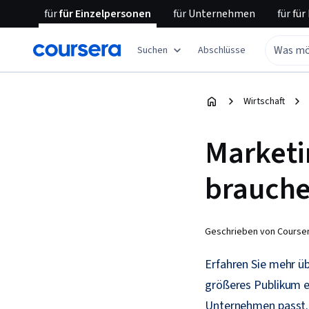
für
für Einzelpersonen
für
Unternehmen
für
für
Suchen
Abschlüsse
Wirtschaft
Marketi
brauche
Geschrieben von Courser
Erfahren Sie mehr ü
größeres Publikum e
Unternehmen passt.