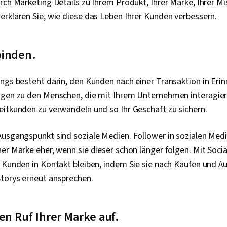
rch Marketing Details zu Ihrem Produkt, Ihrer Marke, Ihrer Mi
Webanalyse u
erklären Sie, wie diese das Leben Ihrer Kunden verbessern.
Planung, Dat
Entscheidung
Leistungsmetr
Automatisieru
binden.
Werbetexten
Digitale Mar
Werbestrateg
ngs besteht darin, den Kunden nach einer Transaktion in Erin
Marketing-Au
ngen zu den Menschen, die mit Ihrem Unternehmen interagie
Persönlich id
Informatione
eitkunden zu verwandeln und so Ihr Geschäft zu sichern.
Datenschutz,
Leistungsindi
Ausgangspunkt sind soziale Medien. Follower in sozialen Med
Tests, Google
Tabellen und
er Marke eher, wenn sie dieser schon länger folgen. Mit Soc
Rentabilität d
 Kunden in Kontakt bleiben, indem Sie sie nach Käufen und Au
Präsentation 
torys erneut ansprechen.
Datengesteue
Media-Einkauf
Effektivität,
en Ruf Ihrer Marke auf.