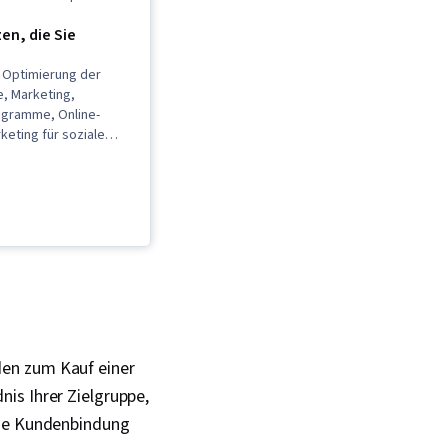
n, die Sie
Optimierung der
, Marketing,
rogramme, Online-
eting für soziale
Präsenz,
cklung,
lations-Software,
nagement, Bezahlte
ltung sozialer
viewing-Fähigkeiten,
sung, Google-
dienplanung,
ung, Daten-
Strategie für soziale
l-Marketing,
den zum Kauf einer
ng,
is Ihrer Zielgruppe,
gnen,
klung, Vertrieb,
die Kundenbindung
ung, Marketing-