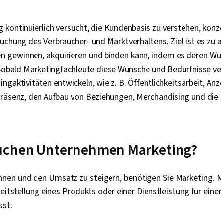
Strategien, B
Einzelhandel
Markttrend, V
kontinuierlich versucht, die Kundenbasis zu verstehen, konz
Wirtschaftlic
uchung des Verbraucher- und Marktverhaltens. Ziel ist es zu a
Management i
Allgemeine V
 gewinnen, akquirieren und binden kann, indem es deren W
Bestellung Li
. Sobald Marketingfachleute diese Wünsche und Bedürfnisse ve
Wareneingan
ngaktivitäten entwickeln, wie z. B. Öffentlichkeitsarbeit, An
Auftragsverw
Suchmaschine
Präsenz, den Aufbau von Beziehungen, Merchandising und die
Schlüsselwor
Optimierung d
Engagement f
Konversionstr
Persona-Entw
chen Unternehmen Marketing?
Kundenanalys
Strategie und
Marketing, Zi
en und den Umsatz zu steigern, benötigen Sie Marketing. 
Entwicklung,
reitstellung eines Produkts oder einer Dienstleistung für ein
Tools, Schnel
Kenntnisse, 
sst:
KI, Google Ge
sozialen Med