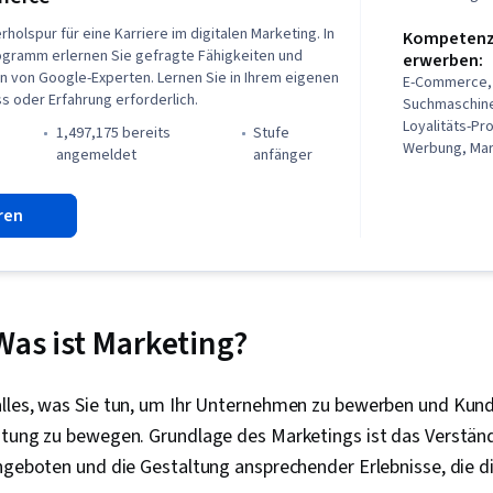
holspur für eine Karriere im digitalen Marketing. In
Kompetenze
ogramm erlernen Sie gefragte Fähigkeiten und
erwerben:
n von Google-Experten. Lernen Sie in Ihrem eigenen
E-Commerce, 
s oder Erfahrung erforderlich.
Suchmaschine
Loyalitäts-P
1,497,175 bereits
stufe
Werbung, Mark
)
angemeldet
anfänger
Medien, Web-
Auftragsabwi
ren
Tabellenkalku
Kampagnenma
Medien, Verwa
Medien, Inter
Leistungsmes
Anzeigen, Me
Was ist Marketing?
Kundenbetreu
Storytelling, 
Medien, E-Mai
lles, was Sie tun, um Ihr Unternehmen zu bewerben und Kun
Marktforschu
stung zu bewegen. Grundlage des Marketings ist das Verständn
Werbekampa
Auftragsabwic
Angeboten und die Gestaltung ansprechender Erlebnisse, die 
Digitale Werb