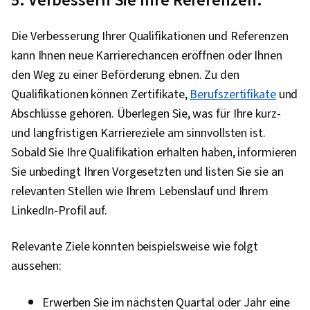
5. Verbessern Sie Ihre Referenzen.
Unternehmensstrategie, Arbeits- und
Organisationspsychologie, Organisatorischer
Die Verbesserung Ihrer Qualifikationen und Referenzen
Wandel, Rechenschaftspflicht, Strategisches
kann Ihnen neue Karrierechancen eröffnen oder Ihnen
Denken, Organisatorische Effektivität
den Weg zu einer Beförderung ebnen. Zu den
Qualifikationen können Zertifikate,
Berufszertifikate
und
Abschlüsse gehören. Überlegen Sie, was für Ihre kurz-
und langfristigen Karriereziele am sinnvollsten ist.
Sobald Sie Ihre Qualifikation erhalten haben, informieren
Sie unbedingt Ihren Vorgesetzten und listen Sie sie an
relevanten Stellen wie Ihrem Lebenslauf und Ihrem
LinkedIn-Profil auf.
Relevante Ziele könnten beispielsweise wie folgt
aussehen:
Erwerben Sie im nächsten Quartal oder Jahr eine