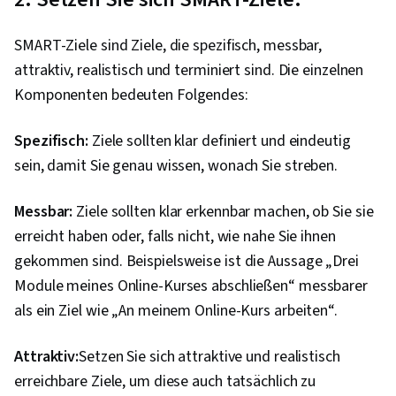
Strategien, Beeinflussung, Strategische
Kommunikation, Persuasive Kommunikation,
SMART-Ziele sind Ziele, die spezifisch, messbar,
Business-Kommunikation, Rapportbildung,
attraktiv, realistisch und terminiert sind. Die einzelnen
Kommunikation, Aktives Zuhören,
Komponenten bedeuten Folgendes:
Zwischenmenschliche Kommunikation,
Verhandlung, Persönliche Entwicklung,
Spezifisch:
Ziele sollten klar definiert und eindeutig
Leiterschaft, Allgemeine Netzwerkarbeit,
sein, damit Sie genau wissen, wonach Sie streben.
Entscheidungsfindung, Wirtschaftsethik,
Proaktivität, Ethische Standards und
Messbar:
Ziele sollten klar erkennbar machen, ob Sie sie
Verhaltensweisen, Beziehungsmanagement,
erreicht haben oder, falls nicht, wie nahe Sie ihnen
Strategische Partnerschaft, Selbst-
gekommen sind. Beispielsweise ist die Aussage „Drei
Bewusstsein, Organisatorische Struktur,
Module meines Online-Kurses abschließen“ messbarer
Organisatorische Effektivität, Analyse sozialer
als ein Ziel wie „An meinem Online-Kurs arbeiten“.
Netzwerke, Kultur, Persönliche Integrität,
Attraktiv:
Setzen Sie sich attraktive und realistisch
Bildung von Gewohnheiten, Zielsetzung,
erreichbare Ziele, um diese auch tatsächlich zu
Emotionale Intelligenz, Konfliktmanagement,