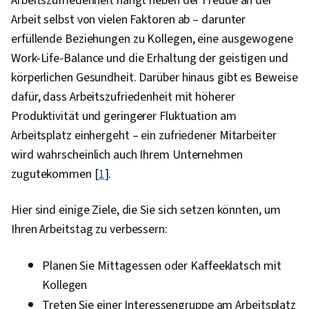
Arbeitszufriedenheit hängt neben der Freude an der
Zugänglichkeit von Webinhalten,
Arbeit selbst von vielen Faktoren ab – darunter
Gestaltungselemente und -prinzipien,
erfüllende Beziehungen zu Kollegen, eine ausgewogene
Engagement fördern, Technische
Work-Life-Balance und die Erhaltung der geistigen und
Kommunikation, Präsentationen, Fallstudien, AI-
körperlichen Gesundheit. Darüber hinaus gibt es Beweise
Förderung, Künstliche Intelligenz, Software zur
dafür, dass Arbeitszufriedenheit mit höherer
Datenanalyse, Portfolio-Verwaltung
Produktivität und geringerer Fluktuation am
Arbeitsplatz einhergeht – ein zufriedener Mitarbeiter
wird wahrscheinlich auch Ihrem Unternehmen
zugutekommen [
1
].
Hier sind einige Ziele, die Sie sich setzen könnten, um
Ihren Arbeitstag zu verbessern:
Planen Sie Mittagessen oder Kaffeeklatsch mit
Kollegen
Treten Sie einer Interessengruppe am Arbeitsplatz