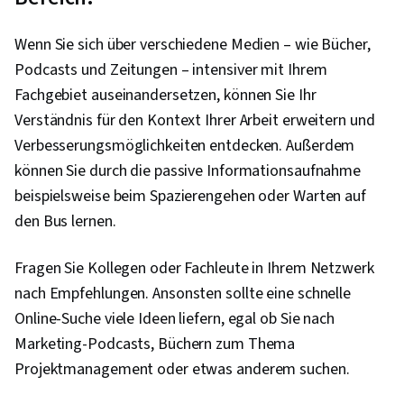
Ggplot2, Interviewing-Fähigkeiten,
Objektorientierte Programmierung (OOP),
Wenn Sie sich über verschiedene Medien – wie Bücher,
Datenanalyse, Daten-Strukturen, Präsentation
Podcasts und Zeitungen – intensiver mit Ihrem
der Daten, LinkedIn, Web-Präsenz, Stichproben
Fachgebiet auseinandersetzen, können Sie Ihr
(Statistik), Rmarkdown, SQL, Analytische
Verständnis für den Kontext Ihrer Arbeit erweitern und
Fähigkeiten, Datengestützte
Verbesserungsmöglichkeiten entdecken. Außerdem
Entscheidungsfindung, Gemeinsame Nutzung
können Sie durch die passive Informationsaufnahme
von Daten, Software zur Datenvisualisierung,
beispielsweise beim Spazierengehen oder Warten auf
Analytik, Datenverarbeitung, Tableau-Software,
den Bus lernen.
Datenmanipulation, Qualität der Daten,
Datenumwandlung, Integrität der Daten,
Fragen Sie Kollegen oder Fachleute in Ihrem Netzwerk
Bestimmung des Stichprobenumfangs, Python-
nach Empfehlungen. Ansonsten sollte eine schnelle
Programmierung, NumPy, Pandas (Python-
Online-Suche viele Ideen liefern, egal ob Sie nach
Paket), Skripting, Computerprogrammierung,
Marketing-Podcasts, Büchern zum Thema
Grundsätze der Programmierung, Prompt
Projektmanagement oder etwas anderem suchen.
Engineering Tools, Google Gemini, Generative