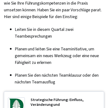
wie Sie Ihre Führungskompetenzen in die Praxis
Präsenz als Führungskraft, Kreativität,
umsetzen können. Haben Sie ein paar Vorschläge parat.
Mündliche strategische Kommunikation,
Hier sind einige Beispiele für den Einstieg:
Mündliche Äußerung, Bearbeitung von,
Anpassungsfähigkeit, Gelassenheit, Branding,
Leiten Sie in diesem Quartal zwei
Konstruktives Feedback, Berufliche
Teambesprechungen
Entwicklung, Grammatik, Organisatorische
Struktur, Organisatorische Strategie,
Planen und leiten Sie eine Teaminitiative, um
Typografie, Gestaltungselemente und -
gemeinsam ein neues Werkzeug oder eine neue
prinzipien, Design-Strategien, Farbenlehre,
Fähigkeit zu erlernen
Entwurfssoftware, Adobe Creative Cloud,
Adobe Photoshop, Grafik-Software, Kreatives
Planen Sie den nächsten Teamklausur oder den
Design, Design Bewertungen
nächsten Teamausflug
Strategische Führung: Einfluss,
Veränderung und