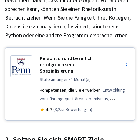
bewundert haben, dass Ihr Chef eloquent vor anderen
sprechen kann, könnten Sie einen Rhetorikkurs in
Betracht ziehen. Wenn Sie die Fähigkeit Ihres Kollegen,
Datensätze zu analysieren, fasziniert, könnten Sie
Python oder eine andere Programmiersprache lernen.
Persönlich und beruflich
erfolgreich sein
Spezialisierung
stufe anfänger
· 1 Monat(e)
Kompetenzen, die Sie erwerben:
Entwicklung
von Führungsqualitäten, Optimismus,
Innovation, Vertrauenswürdigkeit,
4.7
(3,255 Bewertungen)
Wachstumsorientiertheit, Professionelle
Netzwerkarbeit, Aufbau von Beziehungen,
Vertragsverhandlung, Kommunikations-
2. Setzen Sie sich SMART-Ziele.