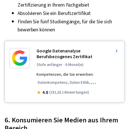
Zertifizierung in Ihrem Fachgebiet
Absolvieren Sie ein Berufszertifikat
Finden Sie fünf Studiengänge, für die Sie sich
bewerben können
Google Datenanalyse
Berufsbezogenes Zertifikat
stufe anfänger
· 6 Monat(e)
Kompetenzen, die Sie erwerben:
Datenkompetenz, Daten-Ethik,
Datenvisualisierung, Interaktive
4.8
(181,612 Bewertungen)
Datenvisualisierung, Validierung von Daten,
Tabellenkalkulations-Software, R (Software),
Kommunikation mit Interessenvertretern,
6. Konsumieren Sie Medien aus Ihrem
Bereinigung von Daten, Daten-Storytelling,
Bereich.