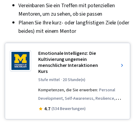
Vereinbaren Sie ein Treffen mit potenziellen
Mentoren, um zu sehen, ob sie passen
Planen Sie Ihre kurz- oder langfristigen Ziele (oder
beides) mit einem Mentor
Emotionale Intelligenz: Die
Kultivierung ungemein
menschlicher Interaktionen
Kurs
stufe mittel
· 20 Stunde(n)
Kompetenzen, die Sie erwerben:
Personal
Development, Self-Awareness, Resilience,
Interpersonal Communications,
4.7
(534 Bewertungen)
Professionalism, Empathy & Emotional
Intelligence, Non-Verbal Communication, Team
Collaboration, Emotional Intelligence,