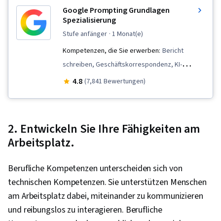
Google Prompting Grundlagen
Spezialisierung
stufe anfänger
· 1 Monat(e)
Kompetenzen, die Sie erwerben:
Bericht
schreiben, Geschäftskorrespondenz, KI-
Kenntnisse, AI-Personalisierung, Zeitleisten,
4.8
(7,841 Bewertungen)
Generative KI, KI-gestützte Kreativität,
Verwaltung von Dokumenten, Prompt-Muster,
Ideenfindung, Tabellenkalkulations-Software,
2. Entwickeln Sie Ihre Fähigkeiten am
Agentische Arbeitsabläufe, LLM-Bewerbung,
Arbeitsplatz.
Lösung Design, Datenvisualisierung, Kritisches
Denken, Komplexe Problemlösung, Prompt
Berufliche Kompetenzen unterscheiden sich von
Engineering Tools, Künstliche Intelligenz,
technischen Kompetenzen. Sie unterstützen Menschen
Maschinelles Lernen, Multimodale
am Arbeitsplatz dabei, miteinander zu kommunizieren
Aufforderungen, Schnelles Engineering,
und reibungslos zu interagieren. Berufliche
Verantwortungsvolle AI, Kontext Technik,