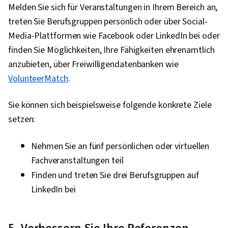
Organisatorische Führung, Beeinflussung,
Melden Sie sich für Veranstaltungen in Ihrem Bereich an,
Teambildung, Talentakquise,
treten Sie Berufsgruppen persönlich oder über Social-
Wachstumsstrategien, Unternehmertum,
Media-Plattformen wie Facebook oder LinkedIn bei oder
Engagement fördern, Talent Sourcing,
finden Sie Möglichkeiten, Ihre Fähigkeiten ehrenamtlich
Personalmanagement, Entwicklung der
anzubieten, über Freiwilligendatenbanken wie
Arbeitskräfte, Motivationsfähigkeiten,
VolunteerMatch
.
Zielsetzung, Analyse, Milderung, Überwindung
von Hindernissen, Problemlösung, Behaviorale
Sie können sich beispielsweise folgende konkrete Ziele
Ökonomie, Unternehmensstrategie,
setzen:
Zeitmanagement, Offene Denkweise,
Änderungsmanagement, Unabhängiges Denken,
Nehmen Sie an fünf persönlichen oder virtuellen
Wachstumsorientiertheit, Produktivität,
Fachveranstaltungen teil
Courage, Lebenslanges Lernen, Strategische
Finden und treten Sie drei Berufsgruppen auf
Entscheidungsfindung, Ethische Standards und
LinkedIn bei
Verhaltensweisen, Kulturwandel,
Wirtschaftsethik, Verhaltensmanagement,