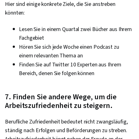
KI, Schnelles Engineering, KI-Kenntnisse,
Hier sind einige konkrete Ziele, die Sie anstreben
Branding, Berufliche Entwicklung, Stakeholder-
könnten:
Management, Dashboard, Analyse,
Kommunikations-Strategien,
Lesen Sie in einem Quartal zwei Bücher aus Ihrem
Unternehmensanalyse, Engagement der
Fachgebiet
Interessengruppen, Quantitative Forschung,
Hören Sie sich jede Woche einen Podcast zu
Erwartungsmanagement, Problemlösung,
einem relevanten Thema an
Relationale Datenbanken, Datensicherheit,
Finden Sie auf Twitter 10 Experten aus Ihrem
Dateiverwaltung, Datenerhebung,
Bereich, denen Sie folgen können
Unstrukturierte Daten, Verwaltung von
Metadaten, Datenspeicherung, Datenbanken,
7. Finden Sie andere Wege, um die
Google Sheets, Datenzugang, Excel-Formeln,
Arbeitszufriedenheit zu steigern.
Pivot-Tabellen und Diagramme, Konsolidierung,
Abfragesprachen, Datenerfassung, Datenbank-
Berufliche Zufriedenheit bedeutet nicht zwangsläufig,
Management, Integration von Daten, Erstellung
ständig nach Erfolgen und Beförderungen zu streben.
des Dashboards, Leitlinien für die