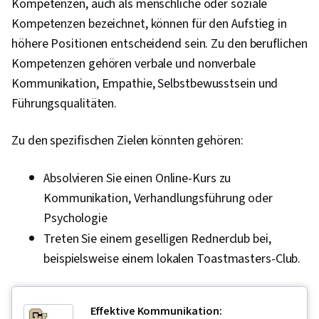
Kompetenzen, auch als menschliche oder soziale
Software-Versionierung, Szenario-Tests,
Kompetenzen bezeichnet, können für den Aufstieg in
Generative AI-Agenten, Brainstorming, E-Mail-
höhere Positionen entscheidend sein. Zu den beruflichen
Automatisierung, Protokollierung von
Kompetenzen gehören verbale und nonverbale
Sitzungen, Geschäftliches Schreiben, AI-
Kommunikation, Empathie, Selbstbewusstsein und
Förderung, Modellierung großer Sprachen,
Führungsqualitäten.
Präzision, Präsentation der Daten,
Datenanalyse
Zu den spezifischen Zielen könnten gehören:
Absolvieren Sie einen Online-Kurs zu
Kommunikation, Verhandlungsführung oder
Psychologie
Treten Sie einem geselligen Rednerclub bei,
beispielsweise einem lokalen Toastmasters-Club.
Effektive Kommunikation: