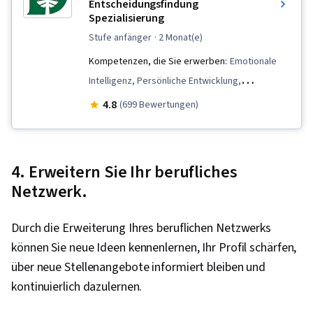
Entscheidungsfindung
Spezialisierung
stufe anfänger
· 2 Monat(e)
Kompetenzen, die Sie erwerben:
Emotionale
Intelligenz, Persönliche Entwicklung,
Zusammenarbeit, Neugierde, Talent
4.8
(699 Bewertungen)
Management, Personalentwicklung,
Strategische Führung, Studien zur
Führungsqualität, Entscheidungsfindung,
4. Erweitern Sie Ihr berufliches
Führung in der Wirtschaft, Zwischenmenschliche
Netzwerk.
Kommunikation, Kommunikation, Kreativität,
Kreatives Denken, Entwicklung von
Durch die Erweiterung Ihres beruflichen Netzwerks
Führungsqualitäten, Selbst-Bewusstsein,
können Sie neue Ideen kennenlernen, Ihr Profil schärfen,
Führung und Management, Kritisches Denken,
über neue Stellenangebote informiert bleiben und
Innovation, Professionelle Netzwerkarbeit,
kontinuierlich dazulernen.
Leiterschaft, Rekrutierung von Talenten,