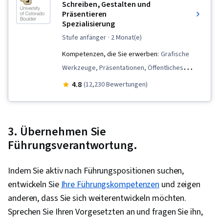
Schreiben, Gestalten und
Präsentieren
Spezialisierung
stufe anfänger
· 2 Monat(e)
Kompetenzen, die Sie erwerben:
Grafische
Werkzeuge, Präsentationen, Öffentliches
Reden, Layout Gestaltung, Schreiben und
4.8
(12,230 Bewertungen)
Redigieren, Grafische und visuelle Gestaltung,
Business-Kommunikation, Schreiben,
Geschäftskorrespondenz, Organisatorische
3. Übernehmen Sie
Fähigkeiten, Verbale
Führungsverantwortung.
Kommunikationsfähigkeiten, Geschäftliches
Schreiben, Software für Grafik und visuelle
Indem Sie aktiv nach Führungspositionen suchen,
Gestaltung, Grafisches Design, Peer Review,
entwickeln Sie
Ihre Führungskompetenzen
und zeigen
Präzision, Gestaltung, Visuelle Gestaltung,
anderen, dass Sie sich weiterentwickeln möchten.
Projektentwurf, Geschichtenerzählen,
Sprechen Sie Ihren Vorgesetzten an und fragen Sie ihn,
Kommunikation, Kommunikations-Strategien,