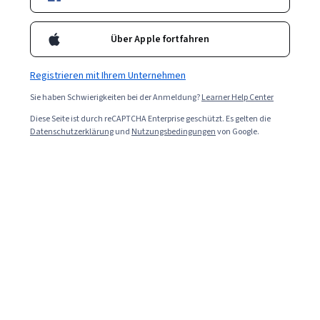
Über Apple fortfahren
Registrieren mit Ihrem Unternehmen
Sie haben Schwierigkeiten bei der Anmeldung?
Learner Help Center
Diese Seite ist durch reCAPTCHA Enterprise geschützt. Es gelten die
Datenschutzerklärung
und
Nutzungsbedingungen
von Google.
Read in English (Auf Englisch lessen).
Der Promiscuous Mode ist eine Funktion in
Netzwerkkarten (NICs), die es einem Gerät ermöglicht,
den gesamten Netzwerkverkehr auf seiner Route zu
erfassen und nicht nur den an es adressierten Verkehr.
Dabei handelt es sich um eine Art von