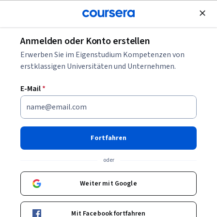
Kostenlose Teilnahme
Anmelden oder Konto erstellen
Was ist der Promiscuous Mode?
Erwerben Sie im Eigenstudium Kompetenzen von
erstklassigen Universitäten und Unternehmen.
Was ist der Promiscuous
E-Mail
*
Mode?
Geschrieben von Coursera Staff •
Aktualisiert am
11. Apr. 2025
Fortfahren
Teilen
oder
Erfahren Sie, was der Promiscuous Mode ist, warum er
beim Networking wichtig ist und wann Sie diese Technik
Weiter mit Google
einsetzen sollten. Hier der Leitfaden.
Mit Facebook fortfahren