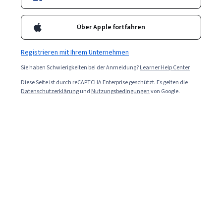
Über Apple fortfahren
Registrieren mit Ihrem Unternehmen
Sie haben Schwierigkeiten bei der Anmeldung?
Learner Help Center
Diese Seite ist durch reCAPTCHA Enterprise geschützt. Es gelten die
Datenschutzerklärung
und
Nutzungsbedingungen
von Google.
Read in English (Auf Englisch lessen).
Es dient als zentraler Kontrollpunkt und bietet
umfassenden Schutz vor Malware, einschließlich:
Viren
Trojaner