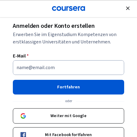
Kostenlose Teilnahme
Anmelden oder Konto erstellen
Was ist Unified Threat Management?
Erwerben Sie im Eigenstudium Kompetenzen von
erstklassigen Universitäten und Unternehmen.
Was ist Unified Threat
E-Mail
*
Management?
Geschrieben von Coursera Staff •
Aktualisiert am
27. Feb. 2025
Fortfahren
Teilen
oder
UTM (Unified Threat Management) ist ein
Informationssicherheitssystem (InfoSec), das mehrere
Weiter mit Google
Schutzmaßnahmen in eine einzige Lösung integriert.
Mit Facebook fortfahren