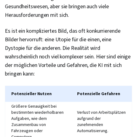
und Verwaltung von Inhalten, Umwandlung von
Gesundheitswesen, aber sie bringen auch viele
Unternehmen, Marktchancen, Entwicklung neuer
Herausforderungen mit sich.
Geschäftsfelder, Erstellung von Inhalten, AI-
Integrationen, Erweiterte und virtuelle Realität
Es ist ein kompliziertes Bild, das oft konkurrierende
(AR/VR), Daten-Synthese, Maschinelles Lernen,
Bilder hervorruft: eine Utopie für die einen, eine
Bewertung des Modells, Ethische Standards
Dystopie für die anderen. Die Realität wird
und Verhaltensweisen, Informationen zum
wahrscheinlich noch viel komplexer sein. Hier sind einige
Datenschutz, Rechenschaftspflicht, Qualität der
der möglichen Vorteile und Gefahren, die KI mit sich
Daten, Unternehmerische Nachhaltigkeit,
bringen kann:
Sozioökonomie, Umwelt, Soziales und
Unternehmensführung (ESG), Soziale
Potenzieller Nutzen
Potenzielle Gefahren
Auswirkungen
Größere Genauigkeit bei
bestimmten wiederholbaren
Verlust von Arbeitsplätzen
Aufgaben, wie dem
aufgrund der
Zusammenbau von
zunehmenden
Fahrzeugen oder
Automatisierung.