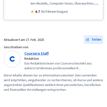
des Modells, Computer Vision, Überwachtes
Lernen, Algorithmen für maschinelles Lernen,
4.7
(619 Bewertungen)
Jupyter, Modell Ausbildung, Maschinelles
Lernen, Datenanalyse, Verantwortungsvolle AI,
Daten-Ethik, Anpassung an den Klimawandel,
Künstliche Intelligenz, Notfallmaßnahmen,
Teilen
Aktualisiert am
27. Feb. 2025
Wiederherstellung im Katastrophenfall,
Geschrieben von:
Angewandtes maschinelles Lernen, Bildanalyse,
Coursera Staff
Explorative Datenanalyse, Feinabstimmung,
Redaktion
Das Redaktionsteam von Coursera besteht aus
Künstliche Intelligenz und maschinelles Lernen
äußerst erfahrenen professionellen R...
(AI/ML), Verarbeitung natürlicher Sprache, Text
Diese Inhalte dienen nur zu Informationszwecken. Den Lernenden
Mining, Milderung, Analyse räumlicher Daten,
wird empfohlen, eingehender zu recherchieren, ob Kurse und andere
Öffentliche Gesundheit, Umweltüberwachung,
angestrebte Qualifikationen wirklich ihren persönlichen, beruflichen
und finanziellen Vorstellungen entsprechen.
KI-Kenntnisse, Informationen zum Datenschutz,
Ethik im Gesundheitswesen, Datenmanipulation,
Vorhersage, Künstliche neuronale Netze,