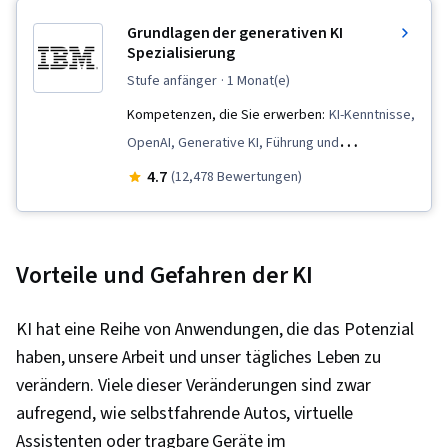
Grundlagen der generativen KI
Spezialisierung
stufe anfänger
· 1 Monat(e)
Kompetenzen, die Sie erwerben:
KI-Kenntnisse,
OpenAI, Generative KI, Führung und
Management, Strategische Führung,
4.7
(12,478 Bewertungen)
Modellierung großer Sprachen, Prompt-Muster,
Schnelles Engineering, Generative
adversarische Netze (GANs), Tiefes Lernen,
Vorteile und Gefahren der KI
Rechtliches Risiko, Generative
Modellarchitekturen, AI-Förderung,
KI hat eine Reihe von Anwendungen, die das Potenzial
Verantwortungsvolle AI, Wirtschaftsethik,
haben, unsere Arbeit und unser tägliches Leben zu
ChatGPT, Gesicht umarmen, Daten-Ethik,
verändern. Viele dieser Veränderungen sind zwar
Künstliche Intelligenz und maschinelles Lernen
aufregend, wie selbstfahrende Autos, virtuelle
(AI/ML), Führung in der Wirtschaft, Entwicklung
Assistenten oder tragbare Geräte im