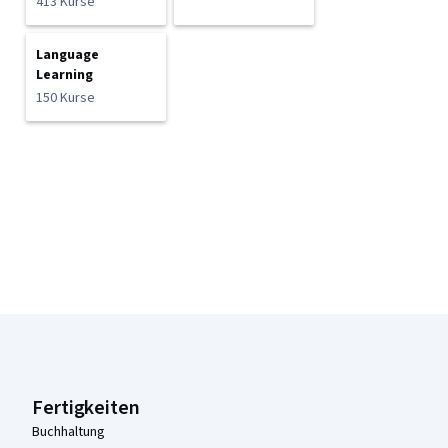
413 Kurse
Language
Learning
150 Kurse
Coursera-Fußzeile
Fertigkeiten
Buchhaltung