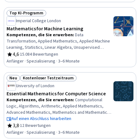
Top KI-Programm
Status: Top KI-Programm
Imperial College London
Mathematics for Machine Learning
Kompetenzen, die Sie erwerben
:
Data
Transformation, Applied Mathematics, Applied Machine
Learning, Statistics, Linear Algebra, Unsupervised
Learning, Numerical Analysis, Dimensionality Reduction,
4,6
·
15.084 Bewertungen
Bewertung, 4,6 von 5 Sternen
NumPy, Data Manipulation, Statistical Methods,
Anfänger · Spezialisierung · 3–6 Monate
Regression Analysis, Data Science, Descriptive
Statistics, Model Optimization, Mathematical Software,
Neu
Kostenloser Testzeitraum
Machine Learning Methods, Calculus, Geometry, Jupyter
Status: Neu
Status: Kostenloser Testzeitraum
University of London
Essential Mathematics for Computer Science
Kompetenzen, die Sie erwerben
:
Computational
Logic, Algorithms, Arithmetic, Applied Mathematics,
Advanced Mathematics, Mathematics and Mathematical
Modeling, Deductive Reasoning, Mathematical Theory &
Auf einen Abschluss hinarbeiten
Analysis, Trigonometry, Geometry, Statistics, General
3,8
·
12 Bewertungen
Bewertung, 3,8 von 5 Sternen
Mathematics, Graphing, Computer Science,
Anfänger · Spezialisierung · 3–6 Monate
Mathematical Modeling, Programming Principles,