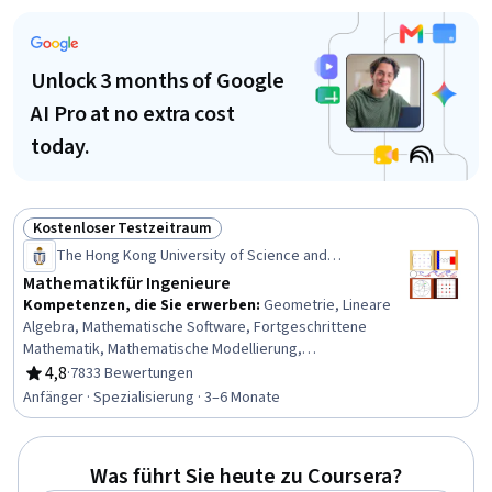
Business Mathematics, Business Logic, Algebra, Problem
Solving
Unlock 3 months of Google
AI Pro at no extra cost
today.
Kostenloser Testzeitraum
Status: Kostenloser Testzeitraum
The Hong Kong University of Science and
Technology
Mathematik für Ingenieure
Kompetenzen, die Sie erwerben
:
Geometrie, Lineare
Algebra, Mathematische Software, Fortgeschrittene
Mathematik, Mathematische Modellierung,
Maschinenwesen, Differentialgleichungen, Numerische
4,8
·
7833 Bewertungen
Bewertung, 4,8 von 5 Sternen
Analyse, elektromagnetik, Simulation und
Anfänger · Spezialisierung · 3–6 Monate
Simulationssoftware, Algebra, Technische Analyse,
Technische Berechnungen, Kalkulation, Mechanik,
Integralrechnung, Matlab, Computational Thinking,
Was führt Sie heute zu Coursera?
Angewandte Mathematik, Technik