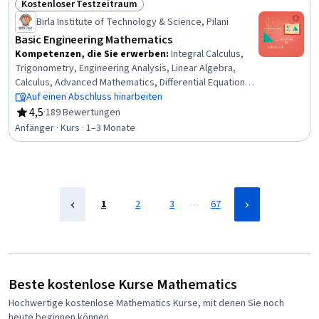
Kostenloser Testzeitraum
Netzwerkanalyse, Verschlüsselung, Kryptographie,
Status: Kostenloser Testzeitraum
Bayessche Statistik, Kombinatorik, Kryptographische
Birla Institute of Technology & Science, Pilani
Protokolle
Basic Engineering Mathematics
Kompetenzen, die Sie erwerben
:
Integral Calculus,
Trigonometry, Engineering Analysis, Linear Algebra,
Calculus, Advanced Mathematics, Differential Equations,
Mathematical Modeling, Mathematical Theory & Analysis,
Auf einen Abschluss hinarbeiten
Applied Mathematics, Engineering, Algebra, Derivatives
4,5
·
189 Bewertungen
Bewertung, 4,5 von 5 Sternen
Anfänger · Kurs · 1–3 Monate
…
1
2
3
67
Beste kostenlose Kurse Mathematics
Hochwertige kostenlose Mathematics Kurse, mit denen Sie noch
heute beginnen können.