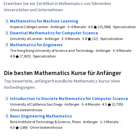
Erwerben Sie ein Zertifikat in Mathematics von führenden
Universitäten und Unternehmen.
Mathematics for Machine Learning
1
Imperial College London
Anfänger
3–6 Monate
4.6
(15,084)
Specialization
Essential Mathematics for Computer Science
2
University of London
Anfänger
3–6 Monate
3.8
(12)
Specialization
Mathematics for Engineers
3
The Hong Kong University of Science and Technology
Anfänger
3–6 Monate
4.8
(7,833)
Specialization
Die besten Mathematics Kurse für Anfänger
Top bewertete, anfängerfreundliche Mathematics Kurse ohne
Vorbedingungen.
Introduction to Discrete Mathematics for Computer Science
1
University of California San Diego
Anfänger
3–6 Monate
4.5
(3,705)
Ohne Vorkenntnisse
Basic Engineering Mathematics
2
Birla Institute of Technology & Science, Pilani
Anfänger
1–3 Monate
4.5
(189)
Ohne Vorkenntnisse