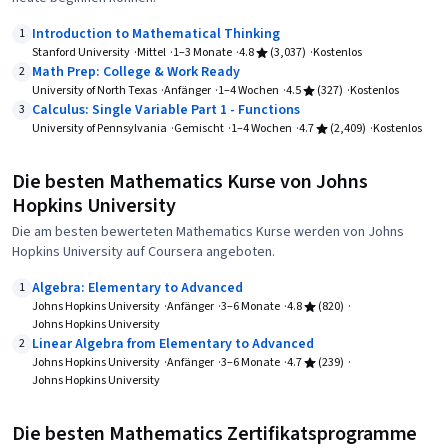
Introduction to Mathematical Thinking
1
Stanford University
Mittel
1–3 Monate
4.8
(3,037)
Kostenlos
Math Prep: College & Work Ready
2
University of North Texas
Anfänger
1–4 Wochen
4.5
(327)
Kostenlos
Calculus: Single Variable Part 1 - Functions
3
University of Pennsylvania
Gemischt
1–4 Wochen
4.7
(2,409)
Kostenlos
Die besten Mathematics Kurse von Johns
Hopkins University
Die am besten bewerteten Mathematics Kurse werden von Johns
Hopkins University auf Coursera angeboten.
Algebra: Elementary to Advanced
1
Johns Hopkins University
Anfänger
3–6 Monate
4.8
(820)
Johns Hopkins University
Linear Algebra from Elementary to Advanced
2
Johns Hopkins University
Anfänger
3–6 Monate
4.7
(239)
Johns Hopkins University
Die besten Mathematics Zertifikatsprogramme