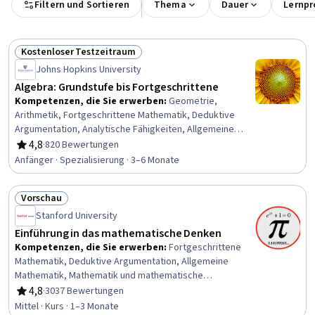
Filtern und Sortieren
Thema
Dauer
Lernpr
Kostenloser Testzeitraum
Status: Kostenloser Testzeitraum
Johns Hopkins University
Algebra: Grundstufe bis Fortgeschrittene
Kompetenzen, die Sie erwerben
:
Geometrie,
Arithmetik, Fortgeschrittene Mathematik, Deduktive
Argumentation, Analytische Fähigkeiten, Allgemeine
Mathematik, Wahrscheinlichkeitsrechnung und Statistik,
4,8
·
820 Bewertungen
Bewertung, 4,8 von 5 Sternen
Mathematische Modellierung, Grafische Darstellung,
Anfänger · Spezialisierung · 3–6 Monate
Algebra, Angewandte Mathematik
Vorschau
Status: Vorschau
Stanford University
Einführung in das mathematische Denken
Kompetenzen, die Sie erwerben
:
Fortgeschrittene
Mathematik, Deduktive Argumentation, Allgemeine
Mathematik, Mathematik und mathematische
Modellierung, Mathematische Bildung, Logisches
4,8
·
3037 Bewertungen
Bewertung, 4,8 von 5 Sternen
Denken, Kalkulation, Mathematische Theorie und Analyse
Mittel · Kurs · 1–3 Monate