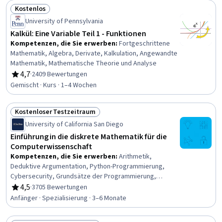
Kostenlos
Status: Kostenlos
University of Pennsylvania
Kalkül: Eine Variable Teil 1 - Funktionen
Kompetenzen, die Sie erwerben
:
Fortgeschrittene
Mathematik, Algebra, Derivate, Kalkulation, Angewandte
Mathematik, Mathematische Theorie und Analyse
4,7
·
2409 Bewertungen
Bewertung, 4,7 von 5 Sternen
Gemischt · Kurs · 1–4 Wochen
Kostenloser Testzeitraum
Status: Kostenloser Testzeitraum
University of California San Diego
Einführung in die diskrete Mathematik für die
Computerwissenschaft
Kompetenzen, die Sie erwerben
:
Arithmetik,
Deduktive Argumentation, Python-Programmierung,
Cybersecurity, Grundsätze der Programmierung,
Wahrscheinlichkeitsrechnung und Statistik, Theoretische
4,5
·
3705 Bewertungen
Bewertung, 4,5 von 5 Sternen
Informatik, Rechnerische Logik, Logisches Denken,
Anfänger · Spezialisierung · 3–6 Monate
Algorithmen, Schlüsselverwaltung, Graphentheorie,
Computational Thinking, Wahrscheinlichkeit,