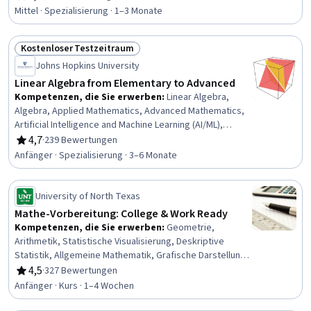
Bewertung, 4,6 von 5 Sternen
Statistik, Methoden des maschinellen Lernens,
Mittel · Spezialisierung · 1–3 Monate
Wahrscheinlichkeitsverteilung, Kalkulation, Modell-
Optimierung, Statistische Hypothesenprüfung,
Kostenloser Testzeitraum
Statistische Inferenz, Angewandtes maschinelles
Status: Kostenloser Testzeitraum
Lernen, Wahrscheinlichkeit, Angewandte Mathematik,
Johns Hopkins University
Maschinelles Lernen, Bayessche Statistik, Stichproben
Linear Algebra from Elementary to Advanced
(Statistik)
Kompetenzen, die Sie erwerben
:
Linear Algebra,
Algebra, Applied Mathematics, Advanced Mathematics,
Artificial Intelligence and Machine Learning (AI/ML),
Engineering Analysis, Mathematical Theory & Analysis,
4,7
·
239 Bewertungen
Bewertung, 4,7 von 5 Sternen
Geometry, Applied Machine Learning, Markov Model
Anfänger · Spezialisierung · 3–6 Monate
University of North Texas
Mathe-Vorbereitung: College & Work Ready
Kompetenzen, die Sie erwerben
:
Geometrie,
Arithmetik, Statistische Visualisierung, Deskriptive
Statistik, Allgemeine Mathematik, Grafische Darstellung,
Algebra, Statistik, Angewandte Mathematik
4,5
·
327 Bewertungen
Bewertung, 4,5 von 5 Sternen
Anfänger · Kurs · 1–4 Wochen