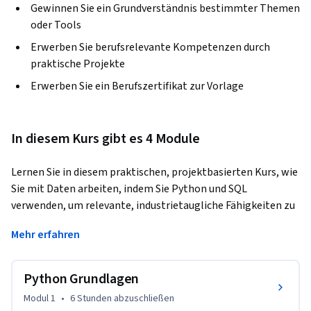
Gewinnen Sie ein Grundverständnis bestimmter Themen
oder Tools
Erwerben Sie berufsrelevante Kompetenzen durch
praktische Projekte
Erwerben Sie ein Berufszertifikat zur Vorlage
In diesem Kurs gibt es 4 Module
Lernen Sie in diesem praktischen, projektbasierten Kurs, wie 
Sie mit Daten arbeiten, indem Sie Python und SQL 
verwenden, um relevante, industrietaugliche Fähigkeiten zu 
erwerben. Sie werden praktische Erfahrungen in der 
Mehr erfahren
Manipulation, Abfrage und Analyse großer Datenmengen 
sammeln, die Sie darauf vorbereiten, reale 
Datenherausforderungen in Wirtschaft, Wissenschaft oder 
Python Grundlagen
Technologie zu lösen. Am Ende dieses Kurses werden Sie 
Modul 1
•
6 Stunden
abzuschließen
wissen, wie man: - Daten effizient mit Python verarbeitet 