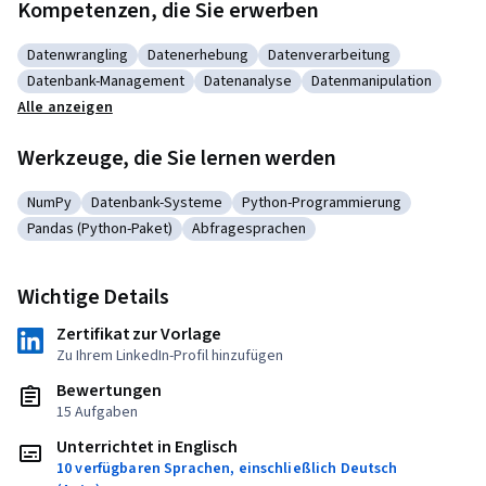
Kompetenzen, die Sie erwerben
Datenwrangling
Datenerhebung
Datenverarbeitung
Kategorie: Datenwrangling
Kategorie: Datenerhebung
Kategorie: Datenverarbeitun
Datenbank-Management
Datenanalyse
Datenmanipulation
Kategorie: Datenbank-Management
Kategorie: Datenanalyse
Kategorie: Datenmanip
Alle anzeigen
Werkzeuge, die Sie lernen werden
NumPy
Datenbank-Systeme
Python-Programmierung
Kategorie: NumPy
Kategorie: Datenbank-Systeme
Kategorie: Python-Programmie
Pandas (Python-Paket)
Abfragesprachen
Kategorie: Pandas (Python-Paket)
Kategorie: Abfragesprachen
Wichtige Details
Zertifikat zur Vorlage
Zu Ihrem LinkedIn-Profil hinzufügen
Bewertungen
15 Aufgaben
Unterrichtet in Englisch
10 verfügbaren Sprachen, einschließlich Deutsch