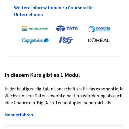
Weitere Informationen zu Coursera für
Unternehmen
In diesem Kurs gibt es 1 Modul
In der heutigen digitalen Landschaft stellt das exponentielle 
Wachstum von Daten sowohl eine Herausforderung als auch 
eine Chance dar. Big Data-Technologien haben sich als 
wichtige Werkzeuge für Unternehmen erwiesen, um die 
Mehr erfahren
Leistung großer Datensätze zu nutzen und verwertbare 
Erkenntnisse zu gewinnen. Dieser Kurs dient als Einführung 