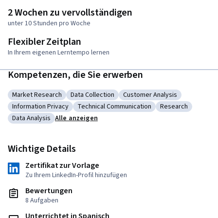
2 Wochen zu vervollständigen
unter 10 Stunden pro Woche
Flexibler Zeitplan
In Ihrem eigenen Lerntempo lernen
Kompetenzen, die Sie erwerben
Market Research
Data Collection
Customer Analysis
Kategorie: Market Research
Kategorie: Data Collection
Kategorie: Customer Analysi
Information Privacy
Technical Communication
Research
Kategorie: Information Privacy
Kategorie: Technical Communication
Kategorie: Resea
Data Analysis
Alle anzeigen
Kategorie: Data Analysis
Wichtige Details
Zertifikat zur Vorlage
Zu Ihrem LinkedIn-Profil hinzufügen
Bewertungen
8 Aufgaben
Unterrichtet in Spanisch