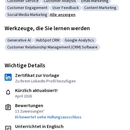
Customer Service
Customer Analysis
Email Marketing
Kategorie: Customer Service
Kategorie: Customer Analysis
Kategorie: Email Market
Customer Engagement
User Feedback
Content Marketing
Kategorie: Customer Engagement
Kategorie: User Feedback
Kategorie: Content Ma
Social Media Marketing
Alle anzeigen
Kategorie: Social Media Marketing
Werkzeuge, die Sie lernen werden
Generative AI
HubSpot CRM
Google Analytics
Kategorie: Generative AI
Kategorie: HubSpot CRM
Kategorie: Google Analytics
Customer Relationship Management (CRM) Software
Kategorie: Customer Relationship Management (CRM) Softwa
Wichtige Details
Zertifikat zur Vorlage
Zu Ihrem LinkedIn-Profil hinzufügen
Kürzlich aktualisiert!
April 2026
Bewertungen
13 Zuweisungen¹
KI-bewertet siehe Haftungsausschluss
Unterrichtet in Englisch