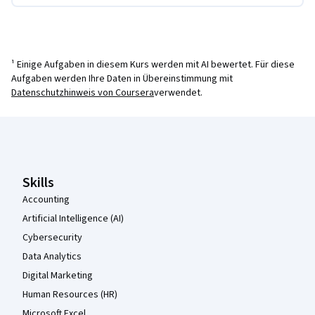
¹ Einige Aufgaben in diesem Kurs werden mit AI bewertet. Für diese
Aufgaben werden Ihre Daten in Übereinstimmung mit
Datenschutzhinweis von Coursera
verwendet.
Coursera-Fußzeile
Skills
Accounting
Artificial Intelligence (AI)
Cybersecurity
Data Analytics
Digital Marketing
Human Resources (HR)
Microsoft Excel