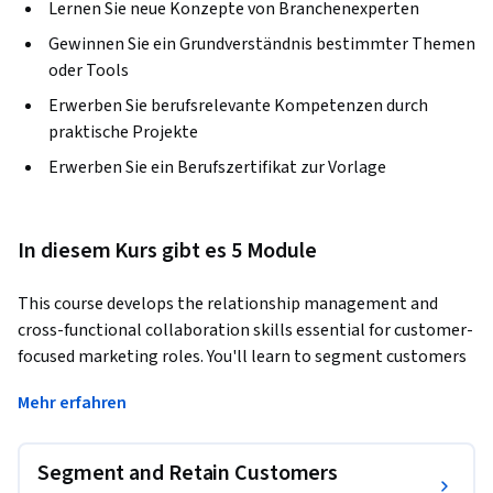
Lernen Sie neue Konzepte von Branchenexperten
Gewinnen Sie ein Grundverständnis bestimmter Themen
oder Tools
Erwerben Sie berufsrelevante Kompetenzen durch
praktische Projekte
Erwerben Sie ein Berufszertifikat zur Vorlage
In diesem Kurs gibt es 5 Module
This course develops the relationship management and 
cross-functional collaboration skills essential for customer-
focused marketing roles. You'll learn to segment customers 
by lifecycle stage, design win-back campaigns in HubSpot, 
Mehr erfahren
and conduct cohort analysis to identify churn drivers. By the 
end of this course, you'll be able to facilitate effective 
brainstorms, communicate campaign progress to 
Segment and Retain Customers
stakeholders, and deploy brand tracking systems to monitor 