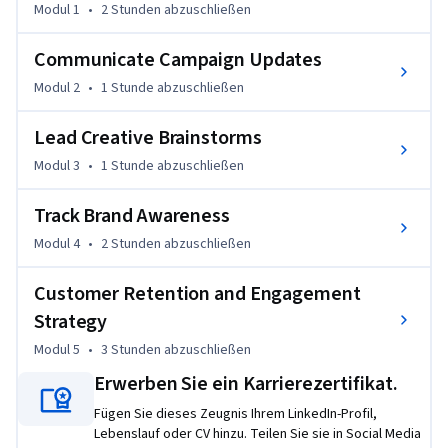
Modul 1
•
2 Stunden
abzuschließen
competitive positioning. These skills prepare you for 
customer marketing, CRM, and marketing operations roles 
Communicate Campaign Updates
where retention and collaboration drive business results.
Modul 2
•
1 Stunde
abzuschließen
Who this is for: Marketing coordinators, CRM specialists, 
customer marketing professionals, and emerging leaders 
Lead Creative Brainstorms
looking to develop advanced customer relationship skills. 
Modul 3
•
1 Stunde
abzuschließen
Basic marketing experience is helpful but not required.
Track Brand Awareness
Modul 4
•
2 Stunden
abzuschließen
Customer Retention and Engagement
Strategy
Modul 5
•
3 Stunden
abzuschließen
Erwerben Sie ein Karrierezertifikat.
Fügen Sie dieses Zeugnis Ihrem LinkedIn-Profil,
Lebenslauf oder CV hinzu. Teilen Sie sie in Social Media