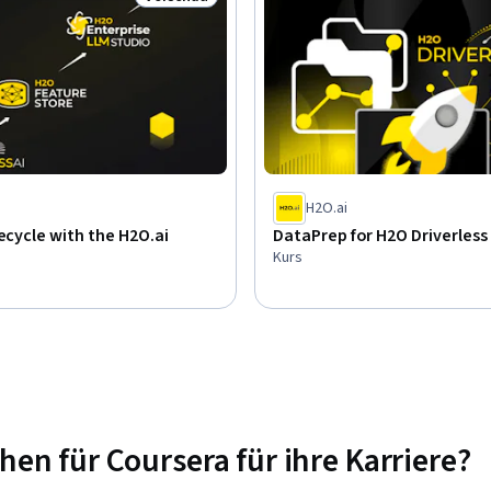
Status: Vorschau
i
H2O.ai
fecycle with the H2O.ai
DataPrep for H2O Driverless 
Kurs
n für Coursera für ihre Karriere?