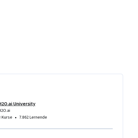
H2O.ai University
H2O.ai
•
8 Kurse
7.862 Lernende