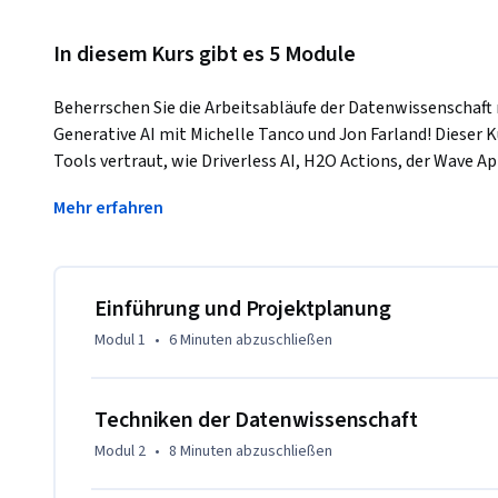
In diesem Kurs gibt es 5 Module
Beherrschen Sie die Arbeitsabläufe der Datenwissenschaf
Generative AI mit Michelle Tanco und Jon Farland! Dieser 
Tools vertraut, wie Driverless AI, H2O Actions, der Wave A
LLMStudio, Enterprise GPTe, h2oGPT und Eval Studio. 
Mehr erfahren
In diesem umfassenden Kurs entwickeln Sie ein gründliche
visualisierung mit den intuitiven Werkzeugen von H2O, die Si
bereinigen, zu transformieren und zu erforschen, um verw
traditionelle Komplexität des Datenwranglings. Tauchen Sie
Einführung und Projektplanung
automatisierten maschinellen Lernens ein und nutzen Sie 
Modul 1
•
6 Minuten
abzuschließen
Rationalisierung der Modellerstellungsprozesse, damit Sie 
effektive Lösung komplexer Probleme konzentrieren könne
Modellimplementierungstechniken, um sicherzustellen, dass
Techniken der Datenwissenschaft
wirkungsvolle Geschäftsergebnisse umgesetzt werden. 

Modul 2
•
8 Minuten
abzuschließen
Erforschen Sie das Beste, was generative KI zu bieten hat,