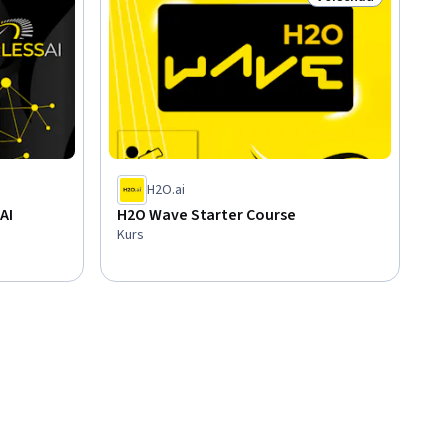
Status: Vorschau
H2O.ai
AI
H2O Wave Starter Course
Kurs