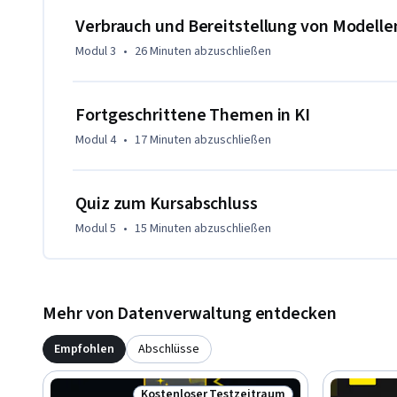
mit fortgeschrittenen Aufgaben wie Texterzeugung, Sprac
Verbrauch und Bereitstellung von Modelle
Inhaltsentwicklung befassen und so Innovationen und her
Modul 3
•
26 Minuten
abzuschließen
Datenwissenschaft und Geschäftsentscheidungen erzielen kö
transformativen Reise, um Ihre Fähigkeiten zu verbessern 
nutzen, um datengetriebene Erkenntnisse und strategische
Fortgeschrittene Themen in KI
an Bord unseres dynamischen Kurses und verbessern Sie Ihr
Modul 4
•
17 Minuten
abzuschließen
Quiz zum Kursabschluss
Modul 5
•
15 Minuten
abzuschließen
Mehr von Datenverwaltung entdecken
Empfohlen
Abschlüsse
Kostenloser Testzeitraum