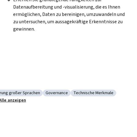
Datenaufbereitung und -visualisierung, die es Ihnen 
ermöglichen, Daten zu bereinigen, umzuwandeln und 
zu untersuchen, um aussagekräftige Erkenntnisse zu 
gewinnen.
erung großer Sprachen
Governance
Technische Merkmale
lls
ie: Modellierung großer Sprachen
Kategorie: Governance
Kategorie: Technische Merkm
Alle anzeigen
nabstimmung
insatz