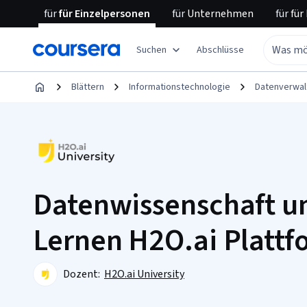
für
für Einzelpersonen
für
Unternehmen
für
für
Suchen
Abschlüsse
Blättern
Informationstechnologie
Datenverwal
Datenwissenschaft u
Lernen H2O.ai Platt
Dozent:
H2O.ai University