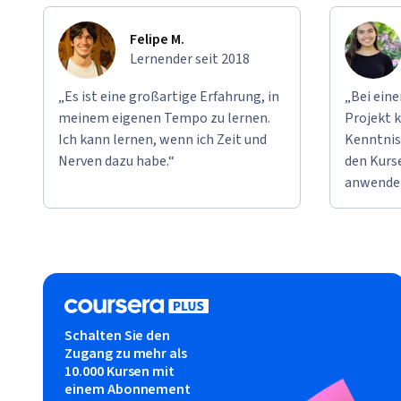
Felipe M.
Lernender seit 2018
„Es ist eine großartige Erfahrung, in
„Bei ein
meinem eigenen Tempo zu lernen.
Projekt k
Ich kann lernen, wenn ich Zeit und
Kenntnis
Nerven dazu habe.“
den Kurse
anwende
Schalten Sie den
Zugang zu mehr als
10.000 Kursen mit
einem Abonnement