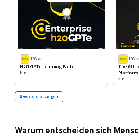
Status: Kostenloser Testzeitraum
H2O.ai
H2O.a
H2O GPTe Learning Path
The AI Li
Platform
Kurs
Kurs
8 weitere anzeigen
Warum entscheiden sich Mensche