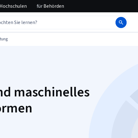
 Hochschulen
für
Behörden
tung
nd maschinelles
formen