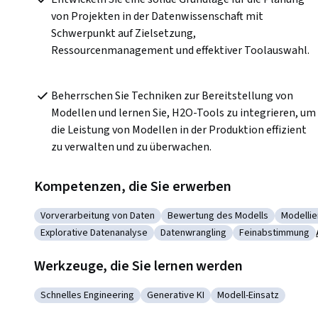
von Projekten in der Datenwissenschaft mit 
Schwerpunkt auf Zielsetzung, 
Ressourcenmanagement und effektiver Toolauswahl.
Beherrschen Sie Techniken zur Bereitstellung von 
Modellen und lernen Sie, H2O-Tools zu integrieren, um 
die Leistung von Modellen in der Produktion effizient 
zu verwalten und zu überwachen.
Kompetenzen, die Sie erwerben
Vorverarbeitung von Daten
Bewertung des Modells
Modelli
Kategorie: Vorverarbeitung von Daten
Kategorie: Bewertung des Mode
Kategor
Explorative Datenanalyse
Datenwrangling
Feinabstimmung
Kategorie: Explorative Datenanalyse
Kategorie: Datenwrangling
Kategorie: Fei
Werkzeuge, die Sie lernen werden
Schnelles Engineering
Generative KI
Modell-Einsatz
Kategorie: Schnelles Engineering
Kategorie: Generative KI
Kategorie: Modell-E