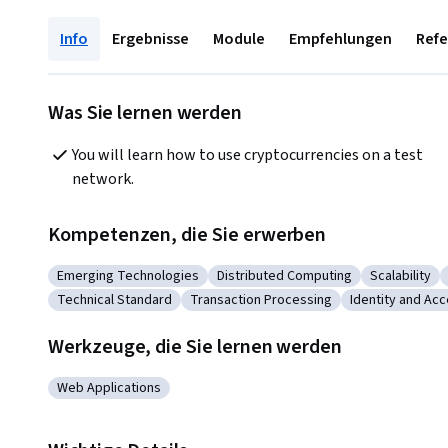
Info
Ergebnisse
Module
Empfehlungen
Ref
Was Sie lernen werden
You will learn how to use cryptocurrencies on a test 
network.
Kompetenzen, die Sie erwerben
Emerging Technologies
Distributed Computing
Scalability
Kategorie: Emerging Technologies
Kategorie: Distributed Computin
Kategorie: 
Technical Standard
Transaction Processing
Identity and A
Kategorie: Technical Standard
Kategorie: Transaction Processing
Kategorie: Id
Werkzeuge, die Sie lernen werden
Web Applications
Kategorie: Web Applications