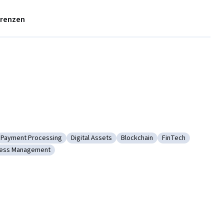
erenzen
Payment Processing
Digital Assets
Blockchain
FinTech
g
Scalability
Kategorie: Payment Processing
Kategorie: Digital Assets
Kategorie: Blockchain
Kategorie: FinTec
ccess Management
entity and Access Management