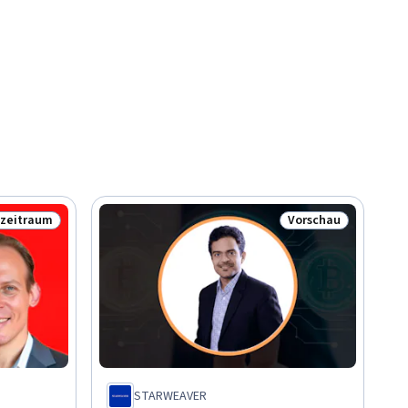
tzeitraum
Vorschau
loser Testzeitraum
Status: Vorschau
STARWEAVER