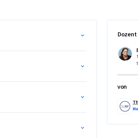
Dozent
von
Th
Me