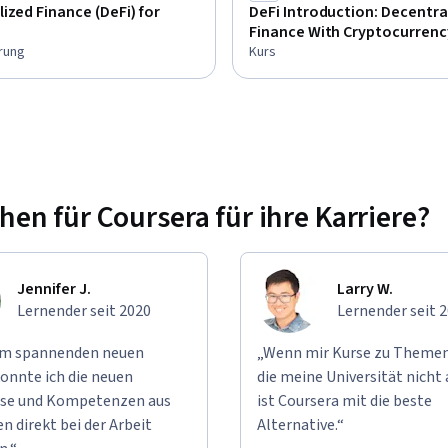
ized Finance (DeFi) for
DeFi Introduction: Decentra
Finance With Cryptocurrenc
erung
Kurs
n für Coursera für ihre Karriere?
Jennifer J.
Larry W.
Lernender seit 2020
Lernender seit 
em spannenden neuen
„Wenn mir Kurse zu Themen
onnte ich die neuen
die meine Universität nicht 
se und Kompetenzen aus
ist Coursera mit die beste
n direkt bei der Arbeit
Alternative.“