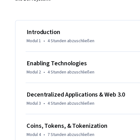
Introduction
Modul 1
•
4 Stunden
abzuschließen
Enabling Technologies
Modul 2
•
4 Stunden
abzuschließen
Decentralized Applications & Web 3.0
Modul 3
•
4 Stunden
abzuschließen
Coins, Tokens, & Tokenization
Modul 4
•
7 Stunden
abzuschließen