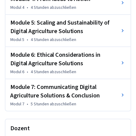
Modul 4
•
4 Stunden
abzuschließen
Whether you're in agtech, policy, research, or education, this 
course equips you to design with people—not just for them.
Module 5: Scaling and Sustainability of
Digital Agriculture Solutions
Modul 5
•
4 Stunden
abzuschließen
Module 6: Ethical Considerations in
Digital Agriculture Solutions
Modul 6
•
4 Stunden
abzuschließen
Module 7: Communicating Digital
Agriculture Solutions & Conclusion
Modul 7
•
5 Stunden
abzuschließen
Dozent