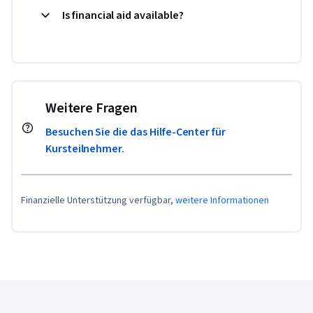
Is financial aid available?
Weitere Fragen
Besuchen Sie die das Hilfe-Center für
Kursteilnehmer.
Finanzielle Unterstützung verfügbar,
weitere Informationen
Coursera-Fußzeile