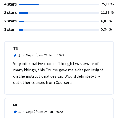
4 stars
25,11 %
3 stars
11,88 %
2 stars
6,83 %
1 star
5,94 %
TS
5
·
Geprüft am 21. Nov. 2023
Very informative course.  Though I was aware of 
many things, this Course gave me a deeper insight 
on the instructional design.  Would definitely try 
out other courses from Coursera.  
ME
4
·
Geprüft am 25. Juli 2020