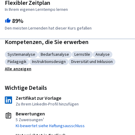
Flexibler Zeitplan
In Ihrem eigenen Lerntempo lernen
89%
Den meisten Lernenden hat dieser Kurs gefallen
Kompetenzen, die Sie erwerben
Systemanalyse
Bedarfsanalyse
Lernstile
Analyse
Kategorie: Systemanalyse
Kategorie: Bedarfsanalyse
Kategorie: Lernstile
Kategorie: Analyse
Pädagogik
Instruktionsdesign
Diversität und Inklusion
Kategorie: Pädagogik
Kategorie: Instruktionsdesign
Kategorie: Diversität und Inklu
Alle anzeigen
Wichtige Details
Zertifikat zur Vorlage
Zu Ihrem LinkedIn-Profil hinzufügen
Bewertungen
5 Zuweisungen¹
KI-bewertet siehe Haftungsausschluss