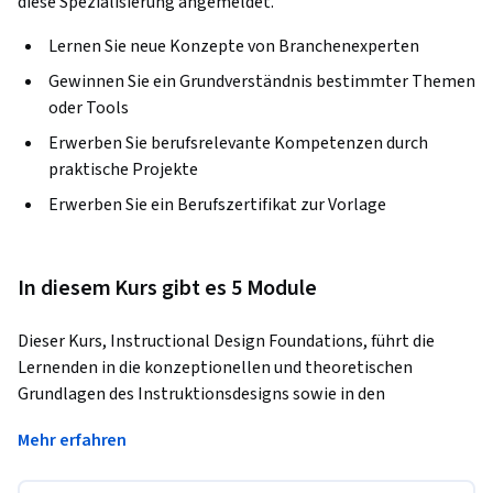
diese Spezialisierung angemeldet.
Lernen Sie neue Konzepte von Branchenexperten
Gewinnen Sie ein Grundverständnis bestimmter Themen
oder Tools
Erwerben Sie berufsrelevante Kompetenzen durch
praktische Projekte
Erwerben Sie ein Berufszertifikat zur Vorlage
In diesem Kurs gibt es 5 Module
Dieser Kurs, Instructional Design Foundations, führt die 
Lernenden in die konzeptionellen und theoretischen 
Grundlagen des Instruktionsdesigns sowie in den 
Analyseaspekt des Instruktionssystemdesigns ein, um eine 
Mehr erfahren
innovative Instruktionslösung für Leistungsprobleme in 
Organisationen zu entwickeln. Nach erfolgreichem 