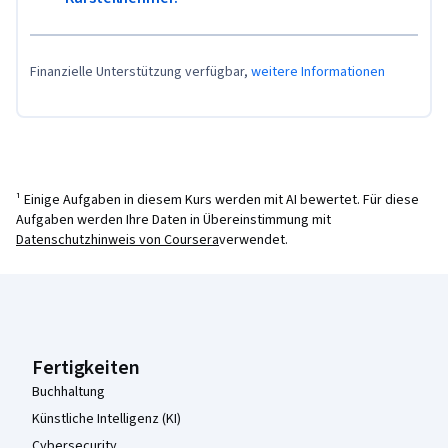
Finanzielle Unterstützung verfügbar,
weitere Informationen
¹ Einige Aufgaben in diesem Kurs werden mit AI bewertet. Für diese
Aufgaben werden Ihre Daten in Übereinstimmung mit
Datenschutzhinweis von Coursera
verwendet.
Coursera-Fußzeile
Fertigkeiten
Buchhaltung
Künstliche Intelligenz (KI)
Cybersecurity