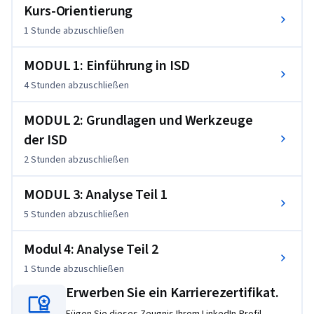
Abschluss dieses Kurses sind Sie in der Lage: ●die wichtigsten 
Kurs-Orientierung
Konzepte des Instruktionsdesigns zu beschreiben ●die 
1 Stunde
abzuschließen
wichtigsten Lern- und Instruktionstheorien zu beschreiben 
●den Prozess des Instruktionsdesigns und 
MODUL 1: Einführung in ISD
Instruktionsdesignmodelle zu beschreiben ●verschiedene 
4 Stunden
abzuschließen
Analyseaktivitäten für das Instruktionsdesign zu 
beschreiben
MODUL 2: Grundlagen und Werkzeuge
der ISD
2 Stunden
abzuschließen
MODUL 3: Analyse Teil 1
5 Stunden
abzuschließen
Modul 4: Analyse Teil 2
1 Stunde
abzuschließen
Erwerben Sie ein Karrierezertifikat.