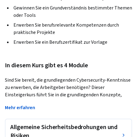
Gewinnen Sie ein Grundverständnis bestimmter Themen
oder Tools
Erwerben Sie berufsrelevante Kompetenzen durch
praktische Projekte
Erwerben Sie ein Berufszertifikat zur Vorlage
In diesem Kurs gibt es 4 Module
Sind Sie bereit, die grundlegenden Cybersecurity-Kenntnisse 
zu erwerben, die Arbeitgeber benötigen? Dieser 
Einsteigerkurs führt Sie in die grundlegenden Konzepte, 
Tools und bewährten Verfahren ein, die von Cybersecurity-
Mehr erfahren
Experten verwendet werden. 
Während des Kurses lernen Sie, gängige Bedrohungen wie 
Allgemeine Sicherheitsbedrohungen und
Datendiebstahl, Manipulation, Phishing und Malware zu 
erkennen. Sie erfahren, wie Cyberangriffe ablaufen, und 
Risiken