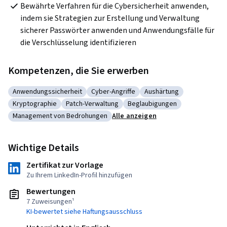
Bewährte Verfahren für die Cybersicherheit anwenden, 
indem sie Strategien zur Erstellung und Verwaltung 
sicherer Passwörter anwenden und Anwendungsfälle für 
die Verschlüsselung identifizieren  
Kompetenzen, die Sie erwerben
Anwendungssicherheit
Cyber-Angriffe
Aushärtung
Kategorie: Anwendungssicherheit
Kategorie: Cyber-Angriffe
Kategorie: Aushärtung
Kryptographie
Patch-Verwaltung
Beglaubigungen
Kategorie: Kryptographie
Kategorie: Patch-Verwaltung
Kategorie: Beglaubigungen
Management von Bedrohungen
Alle anzeigen
Kategorie: Management von Bedrohungen
Wichtige Details
Zertifikat zur Vorlage
Zu Ihrem LinkedIn-Profil hinzufügen
Bewertungen
7 Zuweisungen¹
KI-bewertet siehe Haftungsausschluss