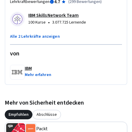
4.7
Lehrkraftbewertungen
(
299 Bewertungen
)
Praktische Übungen sorgen für praktische Erfahrung, und ein 
Abschlussprojekt prüft Ihre Kenntnisse in den wichtigsten 
IBM Skills Network Team
Themen der Cybersicherheit. 

•
100 Kurse
3.077.725 Lernende
Melden Sie sich jetzt an, um die grundlegenden 
Alle 2 Lehrkräfte anzeigen
Cybersecurity-Fähigkeiten zu erwerben, die Ihnen helfen 
werden, Ihre IT-Karriere zu starten!
von
IBM
Mehr erfahren
Mehr von Sicherheit entdecken
Empfohlen
Abschlüsse
Packt