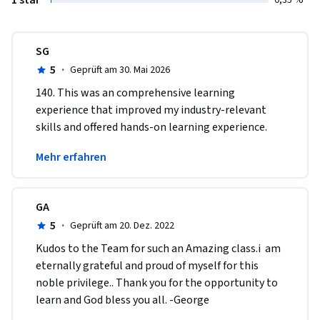
1 star
0,35 %
SG
5
·
Geprüft am 30. Mai 2026
140. This was an comprehensive learning 
experience that improved my industry-relevant 
skills and offered hands-on learning experience.
Highly recommended for students and 
Mehr erfahren
professionals.
GA
5
·
Geprüft am 20. Dez. 2022
Kudos to the Team for such an Amazing class.i  am 
eternally grateful and proud of myself for this 
noble privilege.. Thank you for the opportunity to 
learn and God bless you all. -George