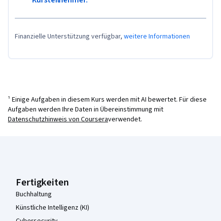
Finanzielle Unterstützung verfügbar,
weitere Informationen
¹ Einige Aufgaben in diesem Kurs werden mit AI bewertet. Für diese
Aufgaben werden Ihre Daten in Übereinstimmung mit
Datenschutzhinweis von Coursera
verwendet.
Coursera-Fußzeile
Fertigkeiten
Buchhaltung
Künstliche Intelligenz (KI)
Cybersecurity