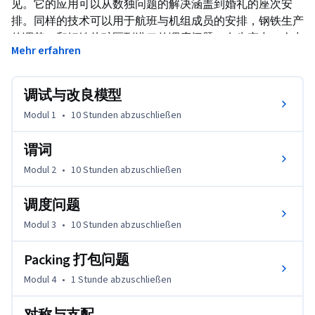
见。它的应用可以从数独问题的解决涵盖到婚礼的座次安
排。同样的技术可以用于航班与机组成员的安排，钢铁生产
的调节，和钢铁从矿区到港口的调度问题。在生产中，人力
Mehr erfahren
资源与生产材料的合理决策可以使企业获得成千上万的利润
提升。类似的问题也存在于我们的日常生活中，它们包括决
定包裹的运输路径，调整学校课程时间，和传输能源到千家
调试与改良模型
万户。尽管这些问题很基础，不过以一般本科教育的知识来
Modul 1
•
10 Stunden
abzuschließen
解决这些问题都会十分困难。
这个课程是设计给已完成离散优化建模基础篇的同学。你将
谓词
学习到更多关于如何使用先进的高级建模语言表述清楚具有
Modul 2
•
10 Stunden
abzuschließen
挑战性的离散优化问题，并让约束求解器完成其余工作。本
课程将重点介绍模型调试与改良，如何把一个复杂的约束定
调度问题
义封装到一个谓词里面，及如何着手各种复杂的项目调度和
Modul 3
•
10 Stunden
abzuschließen
打包问题。当你掌握这种先进的技术，你将能够解决以前难
以想象的问题。
Packing 打包问题
Modul 4
•
1 Stunde
abzuschließen
对称与支配