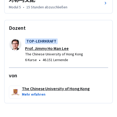
Modul 5
•
15 Stunden
abzuschließen
Dozent
TOP-LEHRKRAFT
Prof. Jimmy Ho Man Lee
The Chinese University of Hong Kong
•
6 Kurse
46.151 Lernende
von
The Chinese University of Hong Kong
Mehr erfahren