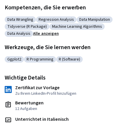
Kompetenzen, die Sie erwerben
Data Wrangling
Regression Analysis
Data Manipulation
Kategorie: Data Wrangling
Kategorie: Regression Analysis
Kategorie: Data Manipula
Tidyverse (R Package)
Machine Learning Algorithms
Kategorie: Tidyverse (R Package)
Kategorie: Machine Learning Algorithm
Data Analysis
Alle anzeigen
Kategorie: Data Analysis
Werkzeuge, die Sie lernen werden
Ggplot2
R Programming
R (Software)
Kategorie: Ggplot2
Kategorie: R Programming
Kategorie: R (Software)
Wichtige Details
Zertifikat zur Vorlage
Zu Ihrem LinkedIn-Profil hinzufügen
Bewertungen
12 Aufgaben
Unterrichtet in Italienisch