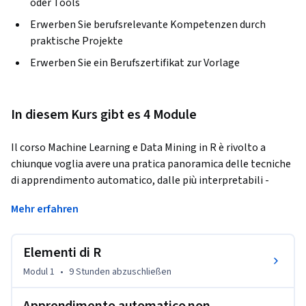
oder Tools
Erwerben Sie berufsrelevante Kompetenzen durch
praktische Projekte
Erwerben Sie ein Berufszertifikat zur Vorlage
In diesem Kurs gibt es 4 Module
Il corso Machine Learning e Data Mining in R è rivolto a 
chiunque voglia avere una pratica panoramica delle tecniche 
di apprendimento automatico, dalle più interpretabili - 
come l’analisi di regressione, delle componenti principali e 
Mehr erfahren
dei gruppi - a quelle più flessibili come le reti neurali 
artificiali, sia shallow che deep - e le più ricorrenti 
problematiche di analisi e modellazione di dati e problemi 
Elementi di R
reali - come collinearità, overfitting, regolarizzazione e 
Modul 1
•
9 Stunden
abzuschließen
knowledge transfer.
La modalità di erogazione del corso è di tipo learning by 