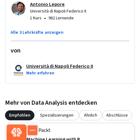
Antonio Lepore
Università di Napoli Federico II
•
1 Kurs
962 Lernende
Alle 3 Lehrkräfte anzeigen
von
Università di Napoli Federico II
Mehr erfahren
Mehr von Data Analysis entdecken
Empfohlen
Spezialisierungen
Ähnlich
Abschlüsse
Packt
Machine Learning with R