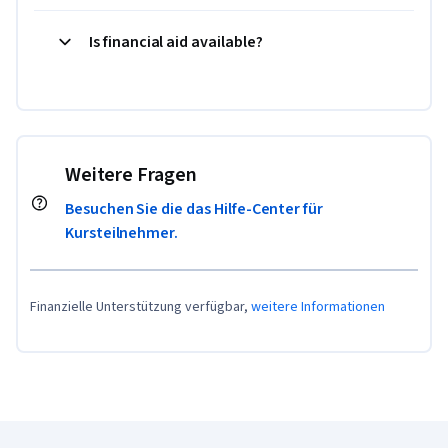
Is financial aid available?
Weitere Fragen
Besuchen Sie die das Hilfe-Center für
Kursteilnehmer.
Finanzielle Unterstützung verfügbar,
weitere Informationen
Coursera-Fußzeile