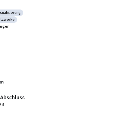
sualisierung
schaftliche Visualisierung
etzwerke
se sozialer Netzwerke
eigen
lytik
en
 Abschluss
en
n