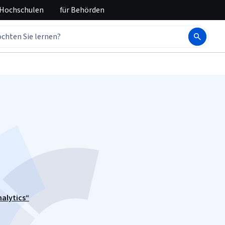
 Hochschulen
für
Behörden
nalytics“