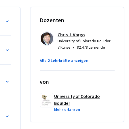
d 
1 und 
tandard-
k Analyse
Dozenten
Chris J. Vargo
University of Colorado Boulder
erechnungen
•
7 Kurse
82.478 Lernende
Alle 2 Lehrkräfte anzeigen
 Netzwerke
von
University of Colorado
Boulder
scher Netzwerke
Mehr erfahren