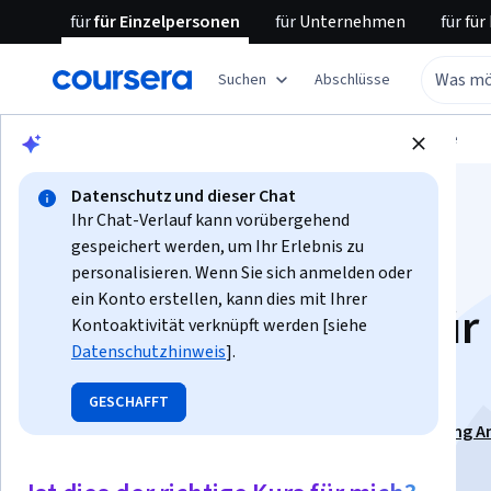
für
für Einzelpersonen
für
Unternehmen
für
für
Suchen
Abschlüsse
Blättern
Datenwissenschaft
Datenanalyse
Datenschutz und dieser Chat
Ihr Chat-Verlauf kann vorübergehend
gespeichert werden, um Ihr Erlebnis zu
personalisieren. Wenn Sie sich anmelden oder
ein Konto erstellen, kann dies mit Ihrer
Netzwerkanalyse für
Kontoaktivität verknüpft werden [siehe
Datenschutzhinweis
].
Marketinganalysen
GESCHAFFT
Dieser Kurs ist Teil von
Spezialisierung „Text Marketing A
Dozenten:
Chris J. Vargo
+1 weitere