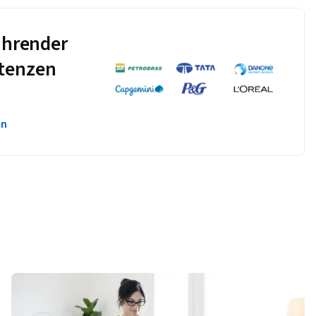
führender
tenzen
en