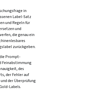
schungsfrage in 
ssenen Label-Satz 
en und Regeln für 
ersetzen und 
erfen, die genau ein 
chinenlesbares 
ngslabel zurückgeben.
 die Prompt-
nd Feinabstimmung 
auigkeit, des 
, der Fehler auf 
und der Überprüfung 
Gold-Labels.