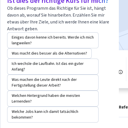
Ist dies der richtige Kurs für mich?
Ob dieses Programm das Richtige für Sie ist, hängt
davon ab, worauf Sie hinarbeiten. Erzählen Sie mir
Kostenlos anmelden
Beginnt am 7. Aug.
etwas über Ihre Ziele, und ich werde Ihnen eine klare
Antwort geben.
Bei
enthalten
•
Mehr erfahren
Einiges davon kenne ich bereits. Werde ich mich
langweilen?
Was macht dies besser als die Alternativen?
4 Module
Ich wechsle die Laufbahn. Ist das ein guter
Stufe Mittel
Verschaffen Sie sich einen
Anfang?
Einblick in ein Thema und lernen
Empfohlene Erfahrung
Sie die Grundlagen.
Was machen die Leute direkt nach der
Fertigstellung dieser Arbeit?
Welchen Hintergrund haben die meisten
Lernenden?
Info
Ergebnisse
Module
Empfehlungen
Ref
Welche Jobs kann ich damit tatsächlich
bekommen?