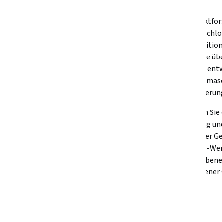
Was Sie lernen werden
Erläutern Sie, wie die Vorhersage 
Eine Marktfor
des nächsten Tokens, die Mask-
einen geschlo
Language-Modellierung und 
mit Definition
kontextbezogene Einbettungen 
Grenzfälle üb
die Klassifizierung durch große 
Abfragen entw
Sprachmodelle (LLM) 
gültiges, mas
unterstützen.
Klassifizieru
Validieren Sie ein Beispiel, führen 
Bewerten Sie
Sie eine effiziente Batch-Inferenz 
Erstellung u
über eine API oder einen vLLM-
anhand der Gen
Workflow durch und wählen Sie 
Makro-F1-Werts
einen geeigneten Fine-Tuning-
Klassenebene 
Workflow aus, wenn die 
umstrittener 
promptbasierte Klassifizierung 
nicht ausreicht.