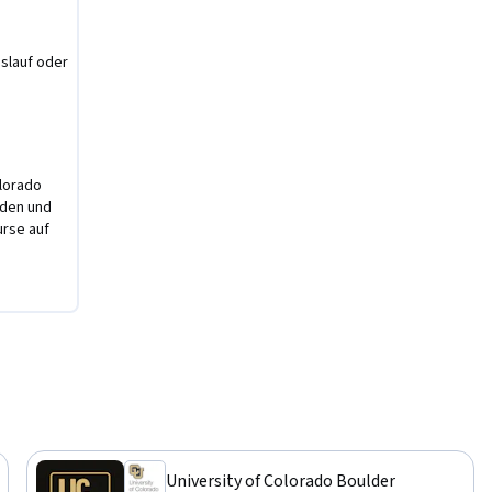
nslauf oder
olorado
rden und
urse auf
University of Colorado Boulder