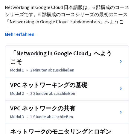
Networking in Google Cloud 日本語版は、6 部構成のコース
シリーズです。6 部構成のコースシリーズの最初のコース
「Networking in Google Cloud:  Fundamentals」へようこ
そ。 
Mehr erfahren
このコースでは、ネットワーキングの基礎、Virtual 
Private Cloud（VPC）、VPC ネットワークの共有など、ネ
「Networking in Google Cloud」へよう
ットワーキングの主なコンセプトに関する包括的な概要を
説明します。また、ネットワークのロギング手法とモニタ
こそ
リング手法についても説明します。
Modul 1
•
2 Minuten
abzuschließen
VPC ネットワーキングの基礎
Modul 2
•
2 Stunden
abzuschließen
VPC ネットワークの共有
Modul 3
•
1 Stunde
abzuschließen
ネットワークのモニタリングとロギン