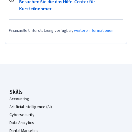
Besuchen Sie die das Hilfe-Center für
Kursteilnehmer.
Finanzielle Unterstützung verfügbar,
weitere Informationen
Coursera-Fußzeile
Skills
Accounting
Artificial Intelligence (AI)
Cybersecurity
Data Analytics
Digital Marketing