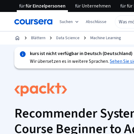
für
für Einzelpersonen
für
Unternehmen
für
für
Suchen
Abschlüsse
Blättern
Data Science
Machine Learning
kurs ist nicht verfügbar in Deutsch (Deutschland)
Wir übersetzen es in weitere Sprachen.
Sehen Sie si
Recommender Syste
Course Beginner to 