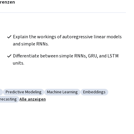
erenzen
Explain the workings of autoregressive linear models 
and simple RNNs.
Differentiate between simple RNNs, GRU, and LSTM 
units.
g
Predictive Modeling
Machine Learning
Embeddings
Deep Learning
Kategorie: Predictive Modeling
Kategorie: Machine Learning
Kategorie: Embeddings
recasting
Alle anzeigen
nalysis and Forecasting