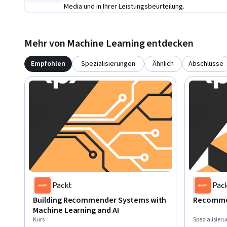
Media und in Ihrer Leistungsbeurteilung.
domains.

This course is perfect for developers, data scientists, and
Mehr von Machine Learning entdecken
build and implement recommender systems. Basic knowled
is recommended but not required.
Empfohlen
Spezialisierungen
Ähnlich
Abschlüsse
Packt
Pac
Building Recommender Systems with
Recomme
Machine Learning and AI
Kurs
Spezialisier