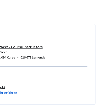
Packt - Course Instructors
Packt
•
2.094 Kurse
626.678 Lernende
ckt
hr erfahren