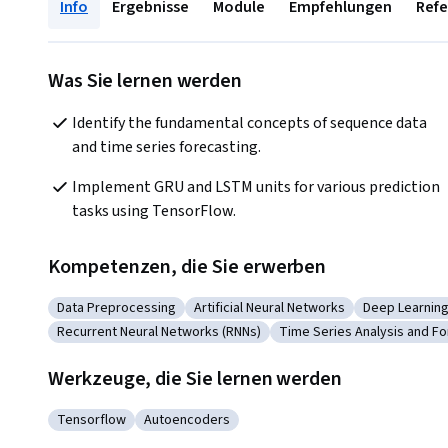
Info
Ergebnisse
Module
Empfehlungen
Ref
Was Sie lernen werden
Identify the fundamental concepts of sequence data 
and time series forecasting.
Implement GRU and LSTM units for various prediction 
tasks using TensorFlow.
Kompetenzen, die Sie erwerben
Data Preprocessing
Artificial Neural Networks
Deep Learnin
Kategorie: Data Preprocessing
Kategorie: Artificial Neural Networks
Kategorie: 
Recurrent Neural Networks (RNNs)
Time Series Analysis and Fo
Kategorie: Recurrent Neural Networks (RNNs)
Kategorie: Time Series A
Werkzeuge, die Sie lernen werden
Tensorflow
Autoencoders
Kategorie: Tensorflow
Kategorie: Autoencoders