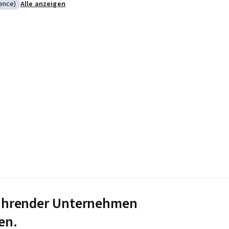
ence)
Alle anzeigen
 (User Experience)
 führender Unternehmen
en.