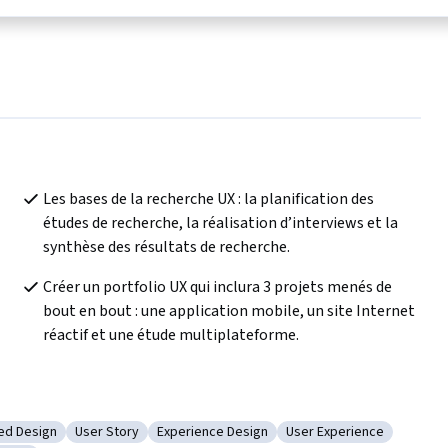
Les bases de la recherche UX : la planification des 
études de recherche, la réalisation d’interviews et la 
synthèse des résultats de recherche.
Créer un portfolio UX qui inclura 3 projets menés de 
bout en bout : une application mobile, un site Internet 
réactif et une étude multiplateforme.
ed Design
User Story
Experience Design
User Experience
sign
 User Centered Design
Kategorie: User Story
Kategorie: Experience Design
Kategorie: User Experie