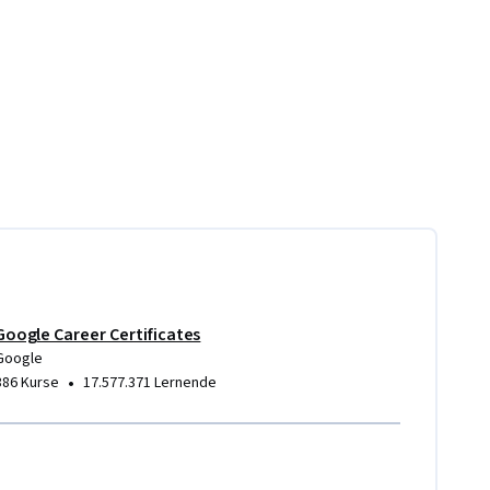
Google Career Certificates
Google
•
386 Kurse
17.577.371 Lernende