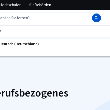
 Hochschulen
für
Behörden
t
n Deutsch (Deutschland)
erufsbezogenes