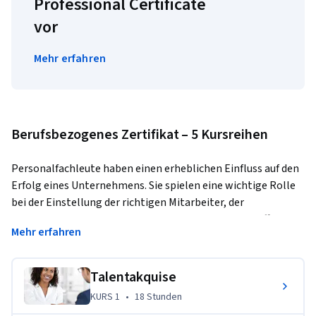
Professional Certificate
vor
Mehr erfahren
Berufsbezogenes Zertifikat – 5 Kursreihen
Personalfachleute haben einen erheblichen Einfluss auf den 
Erfolg eines Unternehmens. Sie spielen eine wichtige Rolle 
bei der Einstellung der richtigen Mitarbeiter, der 
Entwicklung von Mitarbeiterrichtlinien und der Schaffung 
Mehr erfahren
einer positiven Arbeitskultur. Wenn Sie eine Karriere im 
Personalwesen anstreben, können Sie zum Gesamterfolg 
eines Unternehmens beitragen.
Talentakquise
KURS 1
,
18 Stunden
KURS 1
•
18 Stunden
Dieses Programm wurde speziell für die Vorbereitung 
angehender Personalfachleute entwickelt. Mit Hilfe von 