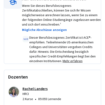
Rechtliche und ethische Überlegungen im 
Wenn Sie dieses Berufsbezogenes
Personalwesen zu verstehen und zu handhaben
Zertifikatabschließen, können Sie sich Ihr Wissen
möglicherweise anrechnen lassen, wenn Sie zu einem
Mit dem Abschluss dieses Programms erhalten Sie ein 
der folgenden Online-Studiengänge zugelassen werden
Zertifikat von Coursera und erwerben die notwendigen 
und sich dort einschreiben.¹
Kenntnisse und Fähigkeiten, um sich in diesem Bereich 
Mögliche Abschüsse anzeigen
auszuzeichnen. Sie werden auch auf die HRCI Associate 
Dieser Berufsbezogenes Zertifikat ist ACE®-
Professional in Human Resources (aPHR) 
empfohlen. Teilnehmende US-amerikanischen
Zertifizierungsprüfung vorbereitet, die Sie als qualifizierten 
Colleges und Universitäten vergeben Credits
Personalfachmann auszeichnet.
dafür. Hinweis: Die Entscheidung bezüglich
spezifischer Credit-Empfehlungen liegt bei den
Übungsprojekt
einzelnen Institutionen.
Mehr erfahren
Dieses Programm bietet eine Vielzahl von fesselnden und 
interaktiven, selbstgesteuerten Aktivitäten, die es Ihnen 
Dozenten
ermöglichen, das Gelernte auf reale Szenarien anzuwenden.
Rachel Landers
Darüber hinaus gibt es vier von Experten begutachtete 
HRCI
Projekte. Diese Projekte bieten Ihnen die Möglichkeit, Ihre 
•
2 Kurse
89.093 Lernende
Fähigkeiten in verschiedenen kritischen Bereichen unter 