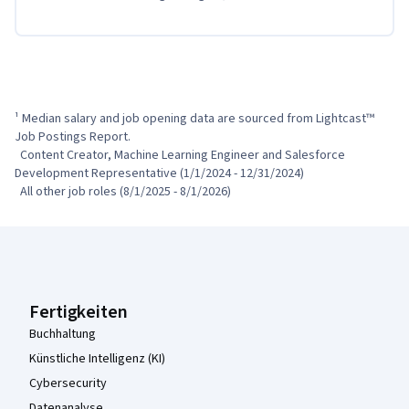
¹ Median salary and job opening data are sourced from Lightcast™ 
Job Postings Report.

  Content Creator, Machine Learning Engineer and Salesforce 
Development Representative (1/1/2024 - 12/31/2024)

  All other job roles (8/1/2025 - 8/1/2026)
Coursera-Fußzeile
Fertigkeiten
Buchhaltung
Künstliche Intelligenz (KI)
Cybersecurity
Datenanalyse