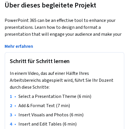
Über dieses begleitete Projekt
PowerPoint 365 can be an effective tool to enhance your 
presentations. Learn how to design and format a 
presentation that will engage your audience and make your 
presentations stand out from the rest. 
Mehr erfahren
This project will walk you step by step through the process 
of creating a presentation in PowerPoint 365. You will learn 
Schritt für Schritt lernen
how to select a theme that is appropriate for your 
presentation. Then, you will learn to add and format text 
In einem Video, das auf einer Hälfte Ihres
and insert visual images or photos into the presentation. 
Arbeitsbereichs abgespielt wird, führt Sie Ihr Dozent
Next, you will discover how to  use tables and charts to 
durch diese Schritte:
visually display your data, and finally, you will learn best 
•
Select a Presentation Theme (6 min)
practices for finalizing your presentation for your audience.
•
Add & Format Text (7 min)
•
Insert Visuals and Photos (6 min)
•
Insert and Edit Tables (6 min)