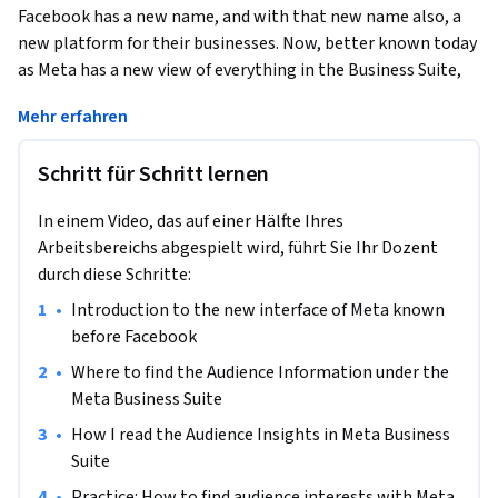
Facebook has a new name, and with that new name also, a 
new platform for their businesses. Now, better known today 
as Meta has a new view of everything in the Business Suite, 
and we want to show you how the new tools work. These 
Mehr erfahren
will show you how to find Facebook Audience Insight. This 
project will show the tools you need to know this game of 
Schritt für Schritt lernen
Meta Business Suite. That will help you find the audience 
following you, the one you want to impact, and how this 
In einem Video, das auf einer Hälfte Ihres
affects or provides better options for your business. You will 
Arbeitsbereichs abgespielt wird, führt Sie Ihr Dozent
know all the statistics, ages, countries, or cities where your 
durch diese Schritte:
followers or buyers are registered. So in this project, you will 
see all the options available to create content and ads 
•
Introduction to the new interface of Meta known 
aimed at your audience, which points to fantastic 
before Facebook
opportunities for your business. You will be able to see how 
•
Where to find the Audience Information under the 
to create an ad aimed at the audience you want and validate 
Meta Business Suite
how the campaigns you have created offer feedback. This 
•
How I read the Audience Insights in Meta Business 
project is for you if you want to learn about everything Meta 
Suite
Business Suite offers in your audience area. We are going to 
practice and put hands-on work on what we learn. Be 
•
Practice: How to find audience interests with Meta 