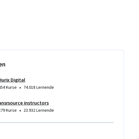
en
Hurix Digital
•
454 Kurse
74.018 Lernende
ansrsource instructors
•
279 Kurse
23.932 Lernende