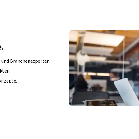
e.
n und Branchenexperten.
kten.
onzepte.