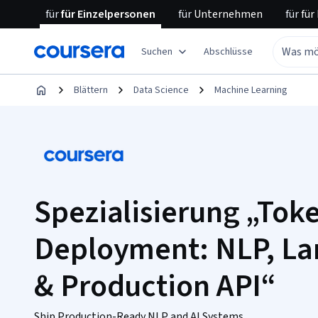
für
für Einzelpersonen
für
Unternehmen
für
für
Suchen
Abschlüsse
Blättern
Data Science
Machine Learning
Spezialisierung „Toke
Deployment: NLP, La
& Production API“
Ship Production-Ready NLP and AI Systems.