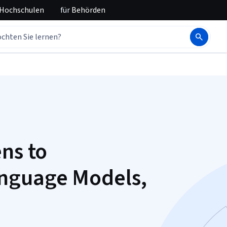
 Hochschulen
für
Behörden
ns to
nguage Models,