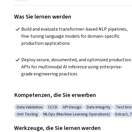
Was Sie lernen werden
Build and evaluate transformer-based NLP pipelines, 
fine-tuning language models for domain-specific 
production applications
Deploy secure, documented, and optimized production 
APIs for multimodal AI inference using enterprise-
grade engineering practices
Kompetenzen, die Sie erwerben
Data Validation
CI/CD
API Design
Data Integrity
Test Dri
Kategorie: Data Validation
Kategorie: CI/CD
Kategorie: API Design
Kategorie: Data Integr
Kategor
Unit Testing
MLOps (Machine Learning Operations)
Extract, 
Kategorie: Unit Testing
Kategorie: MLOps (Machine Learning Operat
Kategori
Werkzeuge, die Sie lernen werden