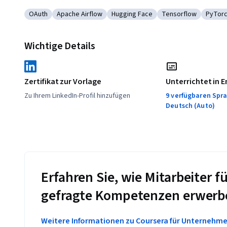
OAuth
Apache Airflow
Hugging Face
Tensorflow
PyTorc
Kategorie: OAuth
Kategorie: Apache Airflow
Kategorie: Hugging Face
Kategorie: Tensor
Katego
Wichtige Details
Zertifikat zur Vorlage
Unterrichtet in E
Zu Ihrem LinkedIn-Profil hinzufügen
9 verfügbaren Spra
Deutsch (Auto)
Erfahren Sie, wie Mitarbeiter
gefragte Kompetenzen erwerb
Weitere Informationen zu Coursera für Unternehm