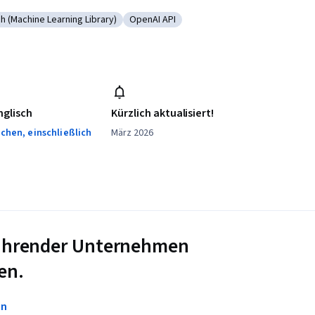
h (Machine Learning Library)
OpenAI API
flow
rie: PyTorch (Machine Learning Library)
Kategorie: OpenAI API
nglisch
Kürzlich aktualisiert!
chen, einschließlich
März 2026
 führender Unternehmen
en.
en