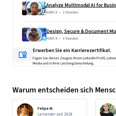
Analyze Multimodal AI for Busin
KURS 8
,
2 Stunden
KURS 8
•
2 Stunden
Design, Secure & Document Mu
KURS 9
,
3 Stunden
KURS 9
•
3 Stunden
Erwerben Sie ein Karrierezertifikat.
Fügen Sie dieses Zeugnis Ihrem LinkedIn-Profil, Lebens
Media und in Ihrer Leistungsbeurteilung.
Warum entscheiden sich Mensche
Felipe M.
Lernender seit 2018