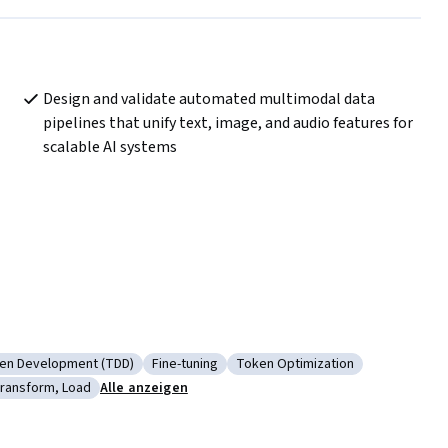
Design and validate automated multimodal data 
pipelines that unify text, image, and audio features for 
scalable AI systems
ven Development (TDD)
Fine-tuning
Token Optimization
ity
ie: Test Driven Development (TDD)
Kategorie: Fine-tuning
Kategorie: Token Optimizatio
Transform, Load
Alle anzeigen
ions)
e: Extract, Transform, Load