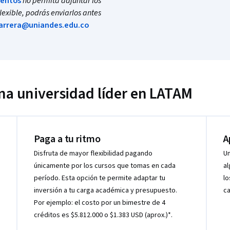
mentos
no permita adjuntar los
lexible, podrás enviarlos antes
arrera@uniandes.edu.co
una universidad líder en LATAM
Paga a tu ritmo
A
Disfruta de mayor flexibilidad pagando
Un
únicamente por los cursos que tomas en cada
al
período. Esta opción te permite adaptar tu
lo
inversión a tu carga académica y presupuesto.
ca
Por ejemplo: el costo por un bimestre de 4
créditos es $5.812.000 o $1.383 USD (aprox.)*.