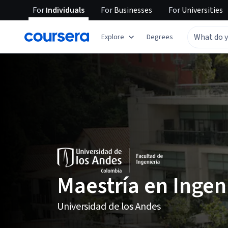
For
Individuals
For
Businesses
For
Universities
Explore
Degrees
Maestría en Ingen
Universidad de los Andes