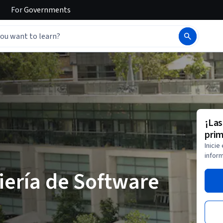
For
Governments
¡Las
prim
Inicie
inform
iería de Software