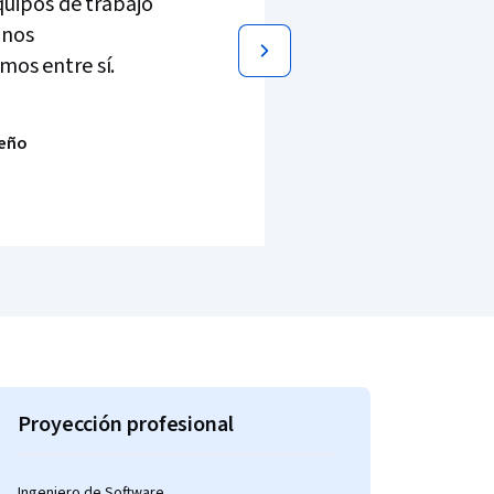
quipos de trabajo
 nos
os entre sí.
reño
Proyección profesional
Ingeniero de Software