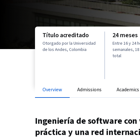
Título acreditado
24 meses
Otorgado por la Universidad
Entre 16 y 24 
de los Andes, Colombia
semanales, 18
total
Overview
Admissions
Academics
Ingeniería de software con 
práctica y una red interna