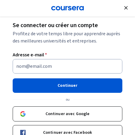
Inscrivez-vous
gratuitement
Se connecter ou créer un compte
Que fait un assistant chef de projet ? (Et
Profitez de votre temps libre pour apprendre auprès
comment le devenir)
des meilleures universités et entreprises.
Adresse e-mail
*
Que fait un assistant chef de
projet ? (Et comment le
devenir)
Continuer
Partager
ou
Écrit par Coursera Staff •
Mise à jour à
14 avr. 2025
Vous pensez devenir assistant chef de projet ?
Continuer avec Google
Découvrez le rôle d'un assistant chef de projet, les
compétences et les exigences du poste, ainsi que les
Continuer avec Facebook