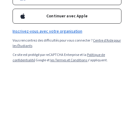
étapes nécessaires pour le devenir.
Continuer avec Apple
Inscrivez-vous avec votre organisation
Vous rencontrez des difficultés pour vous connecter ?
Centre d'Aide pour
les Étudiants
Ce site est protégé par reCAPTCHA Enterprise et la
Politique de
confidentialité
Google et
les Termes et Conditions
s'appliquent.
Read in English (Lire en anglais).
Un assistant chef de projet coordonne les projets et
rend compte au chef de projet. Pour devenir assistant
chef de projet, il est avantageux d'avoir une formation