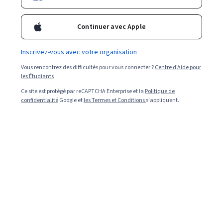
Continuer avec Apple
Inscrivez-vous avec votre organisation
Vous rencontrez des difficultés pour vous connecter ?
Centre d'Aide pour
les Étudiants
Ce site est protégé par reCAPTCHA Enterprise et la
Politique de
confidentialité
Google et
les Termes et Conditions
s'appliquent.
Read in English (Lire en anglais).
La cybersécurité est un domaine en pleine croissance et
bien rémunéré. Alors que les données et les
technologies numériques deviennent plus importantes
pour le fonctionnement quotidien des entreprises et
des organisations dans le monde entier, les rôles des
professionnels de la cybersécurité capables de protéger