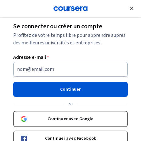
Inscrivez-vous
gratuitement
Se connecter ou créer un compte
Cybersécurité fiche métier : À quoi s'attendre
Profitez de votre temps libre pour apprendre auprès
des meilleures universités et entreprises.
Cybersécurité fiche métier : À
Adresse e-mail
*
quoi s'attendre
Partager
Écrit par Coursera Staff •
Mise à jour à
7 mai 2025
Continuer
Découvrez ce que vous pouvez attendre de trois
ou
emplois courants en cybersécurité, y compris leurs
responsabilités, qualifications et fourchettes de salaire.
Continuer avec Google
Continuer avec Facebook