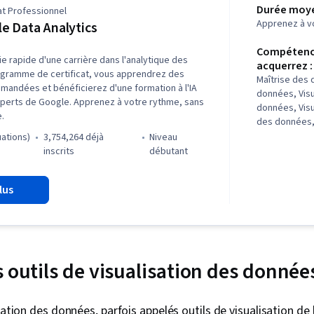
Durée moye
at Professionnel
Apprenez à v
e Data Analytics
Compétenc
ie rapide d'une carrière dans l'analytique des
acquerrez :
gramme de certificat, vous apprendrez des
Maîtrise des
andées et bénéficierez d'une formation à l'IA
données, Visu
perts de Google. Apprenez à votre rythme, sans
données, Visu
.
des données,
données, Logi
uations)
3,754,264 déjà
niveau
(logiciel), C
inscrits
débutant
parties pren
données, Réc
lus
Ggplot2, Com
d'entretien,
orientée obje
données, Str
Présentation
LinkedIn, Pré
 outils de visualisation des donnée
Échantillonna
Rmarkdown, 
analytiques, 
sation des données, parfois appelés outils de visualisation de 