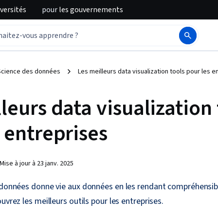
iversités
pour
les gouvernements
Science des données
Les meilleurs data visualization tools pour les e
leurs data visualization 
 entreprises
Mise à jour à
23 janv. 2025
s données donne vie aux données en les rendant compréhensi
uvrez les meilleurs outils pour les entreprises.