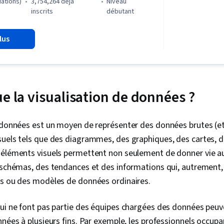
données, Logi
uations)
3,754,264 déjà
niveau
(logiciel), C
inscrits
débutant
parties pren
données, Réc
lus
Ggplot2, Com
d'entretien,
orientée obje
données, Str
Présentation
LinkedIn, Pré
e la visualisation de données ?
Échantillonna
Rmarkdown, 
analytiques, 
s données est un moyen de représenter des données brutes (e
fondée sur d
uels tels que des diagrammes, des graphiques, des cartes, d
des données,
visualisation
 éléments visuels permettent non seulement de donner vie a
Traitement d
 schémas, des tendances et des informations qui, autrement,
Tableau, Man
es ou des modèles de données ordinaires.
Qualité des 
Transformati
Intégrité des
ui ne font pas partie des équipes chargées des données peuven
Détermination 
nnées à plusieurs fins. Par exemple, les professionnels occup
l'échantillon