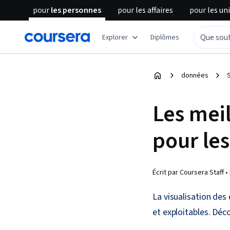
pour
les personnes
pour
les affaires
pour
les un
Explorer
Diplômes
données
Les meil
pour les
Écrit par Coursera Staff •
La visualisation de
et exploitables. Déco