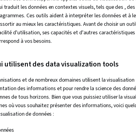
fondée sur d
ui traduit les données en contextes visuels, tels que des , des
des données,
visualisation
agrammes. Ces outils aident à interpréter les données et à l
Traitement d
ssortir au mieux les caractéristiques. Avant de choisir un out
Tableau, Man
acilité d'utilisation, ses capacités et d'autres caractéristiques
Qualité des 
Transformati
orrespond à vos besoins.
Intégrité des
Détermination 
l'échantillon
 utilisent des data visualization tools
Python, NumP
(paquetage Py
Programmatio
isations et de nombreux domaines utilisent la visualisati
Principes de
Outils d'ingé
tation des informations et pour rendre la science des donn
Gemini, IA gé
nnes de tous horizons. Bien que vous puissiez utiliser la visu
rapide, Conna
nes où vous souhaitez présenter des informations, voici quel
L'image de m
Développemen
visualisation de données :
Gestion des p
Tableau de b
onnées
Stratégies d
Analyse de l'