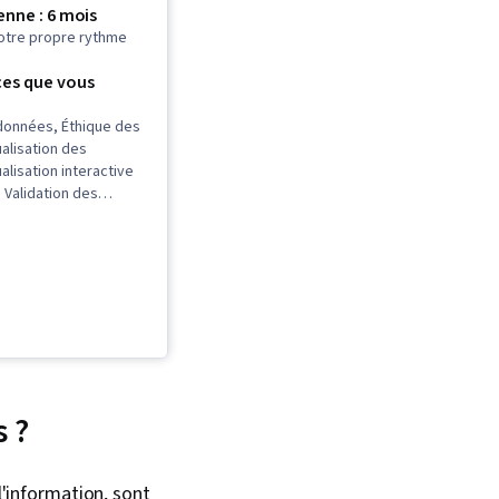
nne : 6 mois
otre propre rythme
es que vous
 données, Éthique des
alisation des
alisation interactive
 Validation des
ciel de tableur, R
ommunication avec les
antes, Nettoyage des
it de données,
pétences en matière
 Programmation
t (POO), Analyse des
uctures de données,
 des données,
sence sur le web,
s ?
ge (statistiques),
SQL, Compétences
Prise de décision
l'information, sont