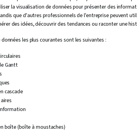
Python, NumP
iliser la visualisation de données pour présenter des informa
(paquetage Py
andis que d'autres professionnels de l'entreprise peuvent utili
Programmatio
Principes de
rer des idées, découvrir des tendances ou raconter une hist
Outils d'ingé
Gemini, IA gé
e données les plus courantes sont les suivantes :
rapide, Conna
L'image de m
Développemen
rculaires
Gestion des p
e Gantt
Tableau de b
Stratégies d
s
Analyse de l'
ques
des parties 
quantitative,
n cascade
Résolution d
 aires
de données re
Sécurité des
information
des fichiers,
Données non 
 boîte (boîte à moustaches)
des métadon
données, Bas