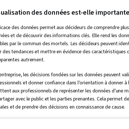
Google Sheet
données, For
sualisation des données est-elle importante
croisés dyna
graphiques, C
Langages de 
fficace des données permet aux décideurs de comprendre plus
des données,
nées et de découvrir des informations clés. Elle rend les do
de données, 
données, Cré
sables par le commun des mortels. Les décideurs peuvent identi
bord, Lignes 
r des tendances et mettre en évidence des caractéristiques 
l'accessibili
apparentes autrement.
Éléments et p
conception, 
l'engagement
'entreprise, les décisions fondées sur les données peuvent vali
technique, P
essionnels et donner confiance dans l'orientation à donner à l
de cas, L'activ
Intelligence ar
ttent aux professionnels de représenter les données d'une ma
d'analyse de
artager avec le public et les parties prenantes. Cela permet d
portefeuille
les et de prendre des décisions en connaissance de cause.