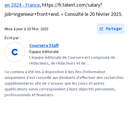
en 2024 - France
, https://fr.talent.com/salary?
Pseudocode, Feuilles de style en cascade
(CSS), Conception de l'expérience utilisateur,
job=ingenieur+front+end. » Consulté le 20 février 2025.
Recherche sur les utilisateurs, JSON, Lignes
Partager
Mise à jour à
20 févr. 2025
directrices sur l'accessibilité du contenu web,
Conception de l'expérience, Bootstrap
Écrit par :
Coursera Staff
(Framework Front-End), Conception de sites
Équipe éditoriale
web réactifs, React.js, HTML et CSS, Serveurs
L’équipe éditoriale de Coursera est composée de
web, Applications Web, Développement Web
rédacteurs, de rédacteurs et de ...
Front-End, Outils de développement web,
Ce contenu a été mis à disposition à des fins d'information
Conception de sites web, Interface utilisateur
uniquement. Il est conseillé aux étudiants d'effectuer des recherches
supplémentaires afin de s'assurer que les cours et autres
(UI), TCP/IP, Développement Web,
qualifications suivis correspondent à leurs objectifs personnels,
Développement Web complet, Figma (logiciel
professionnels et financiers.
de conception), Éléments et principes de
conception, Tests d'utilisabilité, Wireframing,
Persona (Expérience utilisateur), Conception
d'interaction, Conception de l'interface