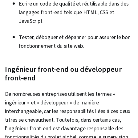
Ecrire un code de qualité et réutilisable dans des
Compatibilité des navigateurs, Gestion des
langages front-end tels que HTML, CSS et
fichiers, Interface de ligne de commande, Linux,
JavaScript
GitHub, Outils de développement de logiciels,
Développement de logiciels, Version du
Tester, déboguer et dépanner pour assurer le bon
logiciel, Logiciel de collaboration, Commandes
fonctionnement du site web.
Unix
Ingénieur front-end ou développeur
front-end
De nombreuses entreprises utilisent les termes «
ingénieur » et « développeur » de manière
interchangeable, car les responsabilités liées à ces deux
titres se chevauchent. Toutefois, dans certains cas,
l'ingénieur front-end est davantage responsable des
fonctionnalités du projet global, comme la supervision