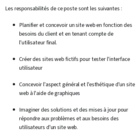
Les responsabilités de ce poste sont les suivantes :
test JavaScript), Accès aux données, Partage
des données, Cadres JavaScript, Modèles de
Planifier et concevoir un site web en fonction des
conception de logiciels, Programmation
besoins du client et en tenant compte de
orientée objet (POO), Node.JS, Programmation
l'utilisateur final.
événementielle, Principes de programmation,
Structures de données, Logique informatique,
Créer des sites web fictifs pour tester l'interface
Débogage, Tests de logiciels, Génie logiciel,
utilisateur
Algorithmes, Communication technique,
Communication, Informatique théorique,
Concevoir l'aspect général et l'esthétique d'un site
Informatique, Pensée informatique, Théorie
web à l'aide de graphiques
des graphes, Programmation informatique,
Webpack, Développement mobile,
Imaginer des solutions et des mises à jour pour
Développement d'applications, Flux de
répondre aux problèmes et aux besoins des
données, Environnement de développement,
utilisateurs d'un site web.
Validation des données, Animations, Côté
serveur, Web sémantique, Analyse Web et SEO,