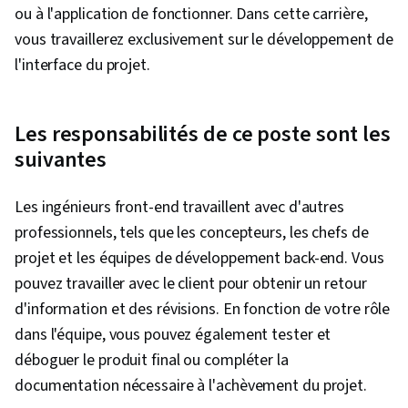
ou à l'application de fonctionner. Dans cette carrière,
web, Applications Web, Développement Web
vous travaillerez exclusivement sur le développement de
Front-End, Outils de développement web,
l'interface du projet.
Conception de sites web, Interface utilisateur
(UI), TCP/IP, Développement Web,
Développement Web complet, Figma (logiciel
Les responsabilités de ce poste sont les
de conception), Éléments et principes de
suivantes
conception, Tests d'utilisabilité, Wireframing,
Persona (Expérience utilisateur), Conception
Les ingénieurs front-end travaillent avec d'autres
d'interaction, Conception de l'interface
professionnels, tels que les concepteurs, les chefs de
utilisateur (UI), Recherche UI/UX, Conception de
projet et les équipes de développement back-end. Vous
la mise en page, Revues de conception, Git
pouvez travailler avec le client pour obtenir un retour
(système de contrôle de version), Intégration
d'information et des révisions. En fonction de votre rôle
frontale, Conception et développement de
dans l'équipe, vous pouvez également tester et
sites web, Examen technique des logiciels,
déboguer le produit final ou compléter la
Contrôle des versions, Stratégie UI/UX, Examen
documentation nécessaire à l'achèvement du projet.
du code, Gestion du contexte, Jest (cadre de