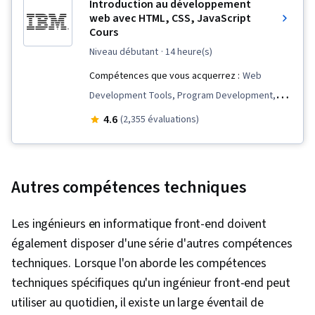
Introduction au développement
web avec HTML, CSS, JavaScript
Cours
niveau débutant
· 14 heure(s)
Compétences que vous acquerrez :
Web
Development Tools, Program Development,
Web Design and Development, Interactive
4.6
(2,355 évaluations)
Design, HTML and CSS, Front-End Web
Development, Javascript, Web Applications,
Web Development, Full-Stack Web
Autres compétences techniques
Development, Cascading Style Sheets (CSS),
Back-End Web Development, Hypertext Markup
Les ingénieurs en informatique front-end doivent
Language (HTML), Web Design, JavaScript
également disposer d'une série d'autres compétences
Frameworks
techniques. Lorsque l'on aborde les compétences
techniques spécifiques qu'un ingénieur front-end peut
utiliser au quotidien, il existe un large éventail de