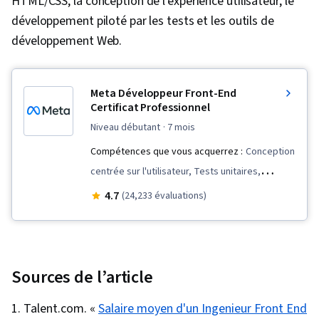
HTML/CSS, la conception de l'expérience utilisateur, le
développement piloté par les tests et les outils de
développement Web.
Meta Développeur Front-End
Certificat Professionnel
niveau débutant
· 7 mois
Compétences que vous acquerrez :
Conception
centrée sur l'utilisateur, Tests unitaires,
Réutilisation du code, Visualisation des
4.7
(24,233 évaluations)
logiciels, Conception de l'interface et de
l'expérience utilisateur (UI/UX), Javascript,
Composants de l'interface utilisateur, Unix,
Outils de développement mobile, Langage de
Sources de l’article
balisage hypertexte (HTML), Commandes Linux,
Talent.com. «
Salaire moyen d'un Ingenieur Front End
Facilité d'utilisation, Recherche en design,