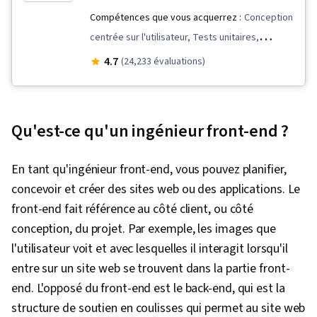
Compétences que vous acquerrez :
Conception
centrée sur l'utilisateur, Tests unitaires,
Réutilisation du code, Visualisation des
4.7
(24,233 évaluations)
logiciels, Conception de l'interface et de
l'expérience utilisateur (UI/UX), Javascript,
Composants de l'interface utilisateur, Unix,
Qu'est-ce qu'un ingénieur front-end ?
Outils de développement mobile, Langage de
balisage hypertexte (HTML), Commandes Linux,
En tant qu'ingénieur front-end, vous pouvez planifier,
Facilité d'utilisation, Recherche en design,
concevoir et créer des sites web ou des applications. Le
Pseudocode, Feuilles de style en cascade
front-end fait référence au côté client, ou côté
(CSS), Conception de l'expérience utilisateur,
conception, du projet. Par exemple, les images que
Recherche sur les utilisateurs, JSON, Lignes
l'utilisateur voit et avec lesquelles il interagit lorsqu'il
directrices sur l'accessibilité du contenu web,
entre sur un site web se trouvent dans la partie front-
Conception de l'expérience, Bootstrap
end. L'opposé du front-end est le back-end, qui est la
(Framework Front-End), Conception de sites
structure de soutien en coulisses qui permet au site web
web réactifs, React.js, HTML et CSS, Serveurs