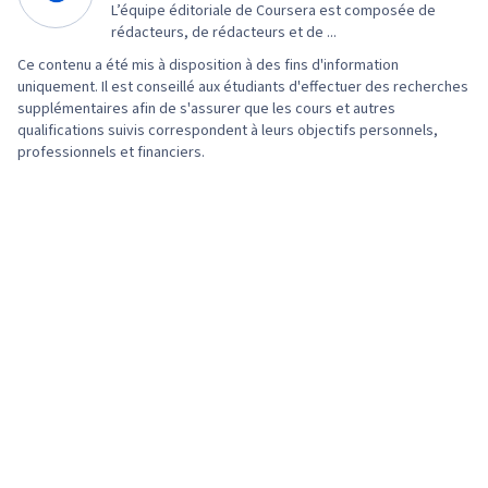
L’équipe éditoriale de Coursera est composée de
UI/UX, Figma (logiciel de conception), Revues
rédacteurs, de rédacteurs et de ...
de conception, Conception de sites web,
Ce contenu a été mis à disposition à des fins d'information
Penser la conception, Facilité d'utilisation,
uniquement. Il est conseillé aux étudiants d'effectuer des recherches
Wireframing, Tests d'utilisabilité, Prototypage,
supplémentaires afin de s'assurer que les cours et autres
qualifications suivis correspondent à leurs objectifs personnels,
Éléments et principes de conception,
professionnels et financiers.
Témoignage de l'utilisateur, Conception de la
mise en page, Conception d'interaction,
Conception centrée sur l'utilisateur,
Rétrospectives de sprint, Conception,
Recherche en design, Planification du sprint,
L'idée, Conception centrée sur l'homme, IA
générative, Stratégies de conception,
Conception de l'expérience, Développement
multiplateforme, Maquettes, Typographie,
Conception graphique et visuelle, Conception
de l'interface utilisateur (UI), Graphiques