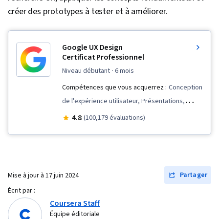
créer des prototypes à tester et à améliorer.
Google UX Design
Certificat Professionnel
niveau débutant
· 6 mois
Compétences que vous acquerrez :
Conception
de l'expérience utilisateur, Présentations,
Architecture de l'information, Présence sur le
4.8
(100,179 évaluations)
web, Compétences en matière d'entretien,
Lignes directrices sur l'accessibilité du contenu
web, Recherche sur les utilisateurs, Persona
(Expérience utilisateur), Storyboard,
Partager
Mise à jour à
17 juin 2024
Conception de sites web réactifs, Conception
Écrit par :
de l'interface et de l'expérience utilisateur
Coursera Staff
(UI/UX), Expérience de l'utilisateur, Recherche
Équipe éditoriale