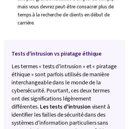
attaques, Assurance de l'information, Stratégie
mais vous devrez peut-être consacrer plus de
de sécurité, Systèmes d'exploitation,
temps à la recherche de clients en début de
Commandes Linux, Systèmes de fichiers,
carrière.
Gestion des fichiers, Gestion des bases de
données, Comptes d'utilisateurs, Interface de
ligne de commande, Bases de données
Tests d’intrusion vs piratage éthique
relationnelles, Autorisation (informatique),
Authentifications, Shell Unix, Administration
Les termes « tests d'intrusion » et « piratage
Linux, Bases de données, Fichier E/S,
éthique » sont parfois utilisés de manière
Algorithmes, Automatisation des technologies
interchangeable dans le monde de la
de l'information, Maintenabilité, Automatisation,
cybersécurité. Pourtant, ces deux termes
Importation/exportation de données, Principes
ont des significations légèrement
de programmation, Programmation
différentes.
Les tests d'intrusion
visent à
informatique, Développement du programme,
identifier les failles de sécurité dans des
Pare-feu, Réseaux informatiques, Architecture
systèmes d'information particuliers sans
du réseau, Modèle de réseau, Réseaux privés