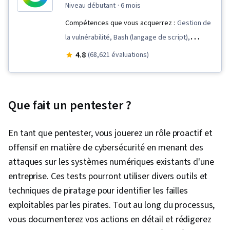
niveau débutant
· 6 mois
Compétences que vous acquerrez :
Gestion de
la vulnérabilité, Bash (langage de script),
Détection des points finaux et réponse,
4.8
(68,621 évaluations)
Durcissement, Sécurité des réseaux,
Sensibilisation à la sécurité, Programmation
Python, Détection des menaces,
Que fait un pentester ?
Renseignements sur les cybermenaces,
Gestion des menaces, Modélisation de la
En tant que pentester, vous jouerez un rôle proactif et
menace, Protocoles de réseau, Linux, Détection
offensif en matière de cybersécurité en menant des
et prévention des intrusions, Gestion des
attaques sur les systèmes numériques existants d'une
incidents de sécurité informatique,
entreprise. Ces tests pourront utiliser divers outils et
Cybersécurité, Réponse aux incidents,
techniques de piratage pour identifier les failles
Débogage, Présence sur le web, SQL, Gestion
exploitables par les pirates. Tout au long du processus,
des incidents, Communication technique,
vous documenterez vos actions en détail et rédigerez
Sécurité des données, Éthique des données,