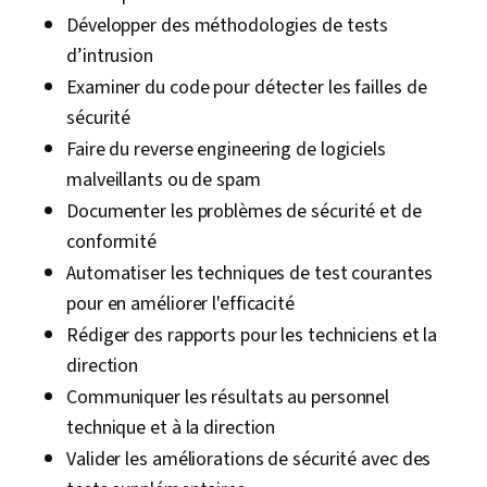
données, Comptes d'utilisateurs, Interface de
Développer des méthodologies de tests
ligne de commande, Bases de données
d’intrusion
relationnelles, Autorisation (informatique),
Examiner du code pour détecter les failles de
Authentifications, Shell Unix, Administration
sécurité
Linux, Bases de données, Fichier E/S,
Faire du reverse engineering de logiciels
Algorithmes, Automatisation des technologies
malveillants ou de spam
de l'information, Maintenabilité, Automatisation,
Documenter les problèmes de sécurité et de
Importation/exportation de données, Principes
conformité
de programmation, Programmation
Automatiser les techniques de test courantes
informatique, Développement du programme,
pour en améliorer l'efficacité
Pare-feu, Réseaux informatiques, Architecture
Rédiger des rapports pour les techniciens et la
du réseau, Modèle de réseau, Réseaux privés
direction
virtuels (VPN), Sécurité de l'informatique en
Communiquer les résultats au personnel
nuage, Mise en réseau générale, Infrastructure
technique et à la direction
de réseau, Évaluations de la vulnérabilité,
Valider les améliorations de sécurité avec des
Informatique en nuage, Protection contre les