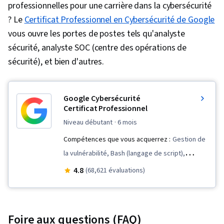
professionnelles pour une carrière dans la cybersécurité
? Le
Certificat Professionnel en Cybersécurité de Google
vous ouvre les portes de postes tels qu'analyste
sécurité, analyste SOC (centre des opérations de
sécurité), et bien d'autres.
Google Cybersécurité
Certificat Professionnel
niveau débutant
· 6 mois
Compétences que vous acquerrez :
Gestion de
la vulnérabilité, Bash (langage de script),
Détection des points finaux et réponse,
4.8
(68,621 évaluations)
Durcissement, Sécurité des réseaux,
Sensibilisation à la sécurité, Programmation
Python, Détection des menaces,
Foire aux questions (FAQ)
Renseignements sur les cybermenaces,