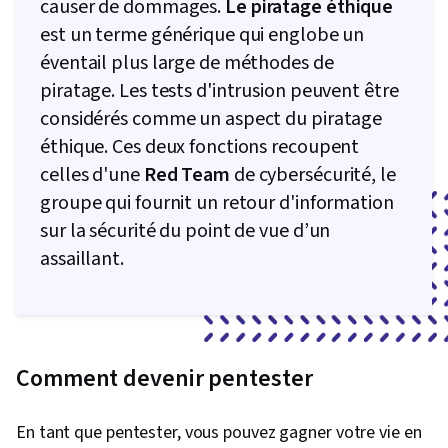
causer de dommages.
Le piratage éthique
virtuels (VPN), Sécurité de l'informatique en
est un terme générique qui englobe un
nuage, Mise en réseau générale, Infrastructure
éventail plus large de méthodes de
de réseau, Évaluations de la vulnérabilité,
piratage. Les tests d'intrusion peuvent être
Informatique en nuage, Protection contre les
considérés comme un aspect du piratage
logiciels malveillants, Cadre de gestion des
éthique. Ces deux fonctions recoupent
risques, Cryptographie, Stratégie de
celles d'une
Red Team
de cybersécurité, le
cybersécurité, Cadre ATT&CK de MITRE,
groupe qui fournit un retour d'information
Gestion des données, Gestion des identités et
sur la sécurité du point de vue d’un
des accès, Gestion des risques, Audit, Projet
assaillant.
ouvert de sécurité des applications web
(OWASP), Analyse des risques, Surveillance du
système, Atténuation des risques, Protection
des actifs, Sécurité des entreprises
Comment devenir pentester
En tant que pentester, vous pouvez gagner votre vie en