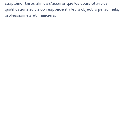
supplémentaires afin de s'assurer que les cours et autres
de programmation, Programmation
qualifications suivis correspondent à leurs objectifs personnels,
professionnels et financiers.
informatique, Développement du programme,
Pare-feu, Réseaux informatiques, Architecture
du réseau, Modèle de réseau, Réseaux privés
virtuels (VPN), Sécurité de l'informatique en
nuage, Mise en réseau générale, Infrastructure
de réseau, Évaluations de la vulnérabilité,
Informatique en nuage, Protection contre les
logiciels malveillants, Cadre de gestion des
risques, Cryptographie, Stratégie de
cybersécurité, Cadre ATT&CK de MITRE,
Gestion des données, Gestion des identités et
des accès, Gestion des risques, Audit, Projet
ouvert de sécurité des applications web
(OWASP), Analyse des risques, Surveillance du
système, Atténuation des risques, Protection