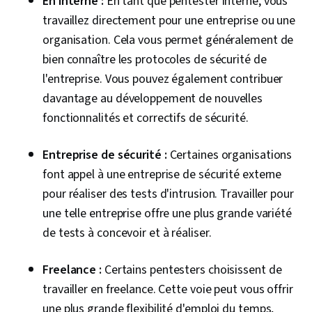
En interne :
En tant que pentester interne, vous
Cybersécurité, Réponse aux incidents,
travaillez directement pour une entreprise ou une
Débogage, Présence sur le web, SQL, Gestion
organisation. Cela vous permet généralement de
des incidents, Communication technique,
bien connaître les protocoles de sécurité de
Sécurité des données, Éthique des données,
l'entreprise. Vous pouvez également contribuer
Workflows d'IA, Intelligence artificielle, Gestion
davantage au développement de nouvelles
de la sécurité, Gestion des informations et des
fonctionnalités et correctifs de sécurité.
événements de sécurité (SIEM), Splunk, TCP/IP,
Analyse du réseau, Surveillance du réseau,
Entreprise de sécurité :
Certaines organisations
Surveillance des événements, Langages de
font appel à une entreprise de sécurité externe
requête, Contrôle continu, Contrôles de
pour réaliser des tests d'intrusion. Travailler pour
sécurité, Gestion des documents,
une telle entreprise offre une plus grande variété
Développement professionnel, Outils
de tests à concevoir et à réaliser.
d'ingénierie rapide, Ingénierie rapide, L'image
de marque, Connaissance de l'IA, Google
Freelance :
Certains pentesters choisissent de
Gemini, IA générative, Compétences en matière
travailler en freelance. Cette voie peut vous offrir
d'entretien, Risque cybernétique, Cyber-
une plus grande flexibilité d'emploi du temps,