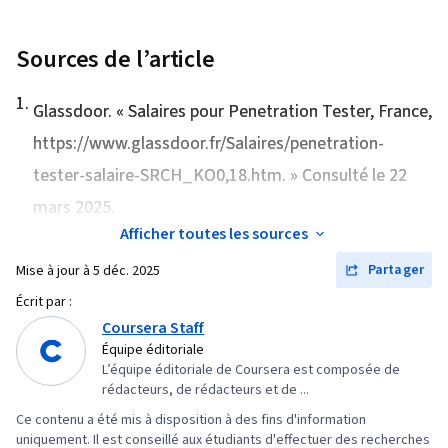
d'ingénierie rapide, Ingénierie rapide, L'image
Sources de l’article
de marque, Connaissance de l'IA, Google
Gemini, IA générative, Compétences en matière
1
.
Glassdoor. «
Salaires pour Penetration Tester, France
,
d'entretien, Risque cybernétique, Cyber-
attaques, Assurance de l'information, Stratégie
https://www.glassdoor.fr/Salaires/penetration-
de sécurité, Systèmes d'exploitation,
tester-salaire-SRCH_KO0,18.htm. » Consulté le 22
Commandes Linux, Systèmes de fichiers,
mars 2025.
Gestion des fichiers, Gestion des bases de
Afficher toutes les sources
données, Comptes d'utilisateurs, Interface de
Partager
Mise à jour à
5 déc. 2025
ligne de commande, Bases de données
Écrit par :
relationnelles, Autorisation (informatique),
Coursera Staff
Authentifications, Shell Unix, Administration
Équipe éditoriale
Linux, Bases de données, Fichier E/S,
L’équipe éditoriale de Coursera est composée de
rédacteurs, de rédacteurs et de ...
Algorithmes, Automatisation des technologies
de l'information, Maintenabilité, Automatisation,
Ce contenu a été mis à disposition à des fins d'information
uniquement. Il est conseillé aux étudiants d'effectuer des recherches
Importation/exportation de données, Principes