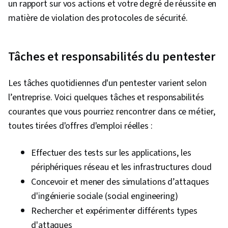
un rapport sur vos actions et votre degré de réussite en
Workflows d'IA, Intelligence artificielle, Gestion
matière de violation des protocoles de sécurité.
de la sécurité, Gestion des informations et des
événements de sécurité (SIEM), Splunk, TCP/IP,
Analyse du réseau, Surveillance du réseau,
Tâches et responsabilités du pentester
Surveillance des événements, Langages de
requête, Contrôle continu, Contrôles de
Les tâches quotidiennes d'un pentester varient selon
sécurité, Gestion des documents,
l’entreprise. Voici quelques tâches et responsabilités
Développement professionnel, Outils
courantes que vous pourriez rencontrer dans ce métier,
d'ingénierie rapide, Ingénierie rapide, L'image
toutes tirées d'offres d'emploi réelles :
de marque, Connaissance de l'IA, Google
Gemini, IA générative, Compétences en matière
Effectuer des tests sur les applications, les
d'entretien, Risque cybernétique, Cyber-
périphériques réseau et les infrastructures cloud
attaques, Assurance de l'information, Stratégie
Concevoir et mener des simulations d’attaques
de sécurité, Systèmes d'exploitation,
d'ingénierie sociale (social engineering)
Commandes Linux, Systèmes de fichiers,
Rechercher et expérimenter différents types
Gestion des fichiers, Gestion des bases de
d'attaques