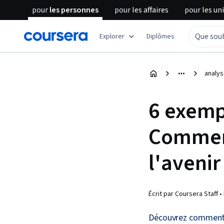
pour
les personnes
pour
les affaires
pour
les un
Explorer
Diplômes
analy
6 exemp
Comment
l'avenir
Écrit par Coursera Staff •
Découvrez comment l