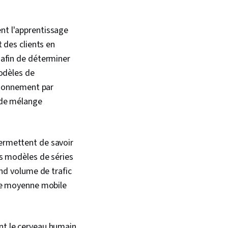
 Manipulation de
nsformation des
ts A/B,
nt l'apprentissage
ge (statistiques),
 des clients en
 Programmation
 afin de déterminer
modèles de
itionnement par
 de mélange
ermettent de savoir
s modèles de séries
and volume de trafic
 de moyenne mobile
nt le cerveau humain