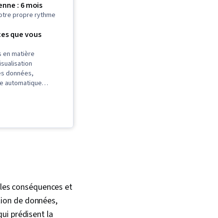
nne : 6 mois
otre propre rythme
es que vous
 en matière
isualisation
des données,
e automatique
rentissage par arbre
 Méthodes
 Prise de décision
es données,
descriptives,
statistique, Analyse
Py, Régression
férence statistique,
e données,
e supervisé,
r les conséquences et
 Gestion du flux de
ation de données,
ibution de probabilité,
es données,
ui prédisent la