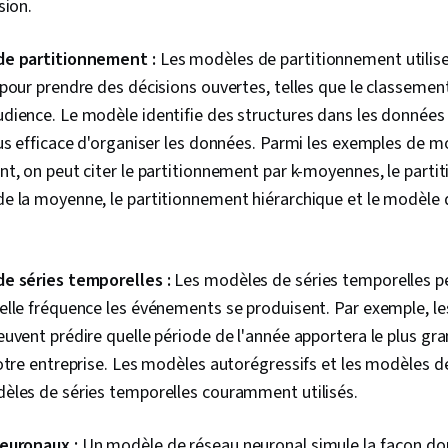
sion.
des données,
données, Tra
données, Tes
de partitionnement :
Les modèles de partitionnement utilise
Échantillonna
pour prendre des décisions ouvertes, telles que le classement
Probabilité,
statistique
dience. Le modèle identifie des structures dans les données
us efficace d'organiser les données. Parmi les exemples de 
t, on peut citer le partitionnement par k-moyennes, le part
e la moyenne, le partitionnement hiérarchique et le modèle
e séries temporelles :
Les modèles de séries temporelles p
elle fréquence les événements se produisent. Par exemple, le
uvent prédire quelle période de l'année apportera le plus gr
votre entreprise. Les modèles autorégressifs et les modèles
èles de séries temporelles couramment utilisés.
euronaux :
Un modèle de réseau neuronal simule la façon do