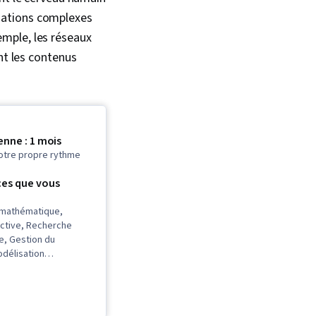
tuations complexes
xemple, les réseaux
nt les contenus
nne : 1 mois
otre propre rythme
es que vous
 mathématique,
ictive, Recherche
e, Gestion du
odélisation
 Analyse des séries
t prévisions,
aîne
nement et logistique,