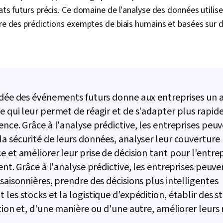
Développemen
tats futurs précis. Ce domaine de l'analyse des données utili
Probabilités e
Gestion de p
ire des prédictions exemptes de biais humains et basées sur
d'apprentiss
Compétences 
Apprentissag
Visualisation
des données,
des données,
l'IA, Modélisa
idée des événements futurs donne aux entreprises un
Analyse stati
e qui leur permet de réagir et de s'adapter plus rapi
Programmatio
données, Sci
ence. Grâce à l'analyse prédictive, les entreprises peu
Analyse de r
la sécurité de leurs données, analyser leur couverture
Intelligence ar
Présentation
e et améliorer leur prise de décision tant pour l'entre
Évaluation d
ient. Grâce à l'analyse prédictive, les entreprises peuve
corrélation, 
 saisonnières, prendre des décisions plus intelligentes
statistiques,
classificatio
 les stocks et la logistique d'expédition, établir des s
Analyse prédi
ation et, d'une manière ou d'une autre, améliorer leurs 
Communicati
avec les part