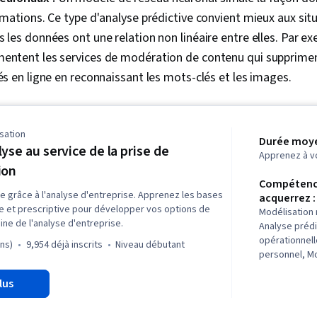
ormations. Ce type d'analyse prédictive convient mieux aux si
s les données ont une relation non linéaire entre elles. Par e
mentent les services de modération de contenu qui supprime
iés en ligne en reconnaissant les mots-clés et les images.
sation
Durée moye
lyse au service de la prise de
Apprenez à v
ion
Compétenc
e grâce à l'analyse d'entreprise. Apprenez les bases
acquerrez :
ve et prescriptive pour développer vos options de
Modélisation
ine de l'analyse d'entreprise.
Analyse préd
opérationnell
ons)
9,954 déjà inscrits
niveau débutant
personnel, M
d'entreprise,
lus
temporelles e
Transport, ch
d'approvision