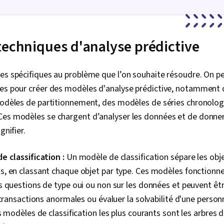
Analyse, Éth
Conception d
de projet, So
entreprises,
techniques d'analyse prédictive
technique, Ou
rapide, Ingén
Présence sur 
es spécifiques au problème que l’on souhaite résoudre. On peu
marque, IA g
ues pour créer des modèles d'analyse prédictive, notamment
Gemini, Algor
aléatoire, Ap
 modèles de partitionnement, des modèles de séries chronolog
supervisé, In
Ces modèles se chargent d’analyser les données et de donner
fonctionnalit
d'apprentiss
gnifier.
Apprentissag
machines, Op
e classification :
Un modèle de classification sépare les ob
performance
formation, Op
, en classant chaque objet par type. Ces modèles fonctionne
modèle, Logic
 questions de type oui ou non sur les données et peuvent être
de données, L
Validation de
 transactions anormales ou évaluer la solvabilité d'une perso
Prétraitemen
s modèles de classification les plus courants sont les arbres d
Traitement d