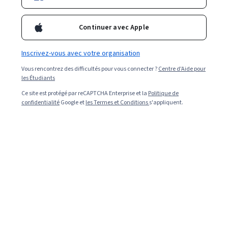
Continuer avec Apple
Inscrivez-vous avec votre organisation
Vous rencontrez des difficultés pour vous connecter ?
Centre d'Aide pour
les Étudiants
Ce site est protégé par reCAPTCHA Enterprise et la
Politique de
confidentialité
Google et
les Termes et Conditions
s'appliquent.
Read in English (Lire en anglais).
Scrum, un type de méthodologie de gestion de projet, a
de nombreux adeptes. C'est la méthodologie Agile la
plus couramment utilisée, avec 63 % des adoptants
d’Agile utilisant Scrum ou un hybride lié à Scrum, selon