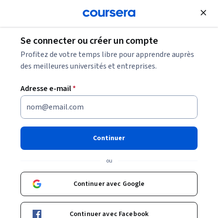
Inscrivez-vous
gratuitement
Se connecter ou créer un compte
Les 3 rôles Scrum et leurs responsabilités
Profitez de votre temps libre pour apprendre auprès
expliqués
des meilleures universités et entreprises.
Adresse e-mail
*
Les 3 rôles Scrum et leurs
responsabilités expliqués
Continuer
Partager
Écrit par Coursera Staff •
Mise à jour à
21 avr. 2025
ou
Trois rôles sont définis dans une équipe Scrum : le
Scrum Master, le Product Owner et les membres de
Continuer avec Google
l'équipe de développement. Découvrez les
responsabilités et le salaire moyen de chaque poste.
Continuer avec Facebook