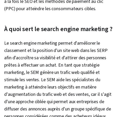
à la fois le SEO et les méthodes de paiement au clic
entreprises, Pratiques générales de vente,
(PPC) pour atteindre les consommateurs cibles.
Stratégie de vente, Opérations des magasins
de détail, Tendance du marché, Gestion du
commerce de détail, Commande de livraison,
À quoi sert le search engine marketing ?
Expédition et réception, Gestion des
commandes, Fidélisation de la clientèle,
Le search engine marketing permet d'améliorer le
Rédaction, Automatisation des courriels,
classement et la position d'un site web dans les SERP
Objectifs intelligents, Analyse de la
afin d'accroître sa visibilité et d'attirer des personnes
performance du contenu, Planification de la
prêtes à effectuer un achat. En tant que stratégie
campagne, Campagnes de marketing
marketing, le SEM génère un trafic web qualifié et
numérique, Analyse marketing, Automatisation
stimule les ventes. Le SEM aide les spécialistes du
du marketing, Analyse numérique, Indicateurs
marketing à atteindre leurs objectifs en matière
clés de performance (ICP), Outils de marketing
d'augmentation du trafic web et des ventes, car il s'agit
numérique, Protection de l'information,
d'une approche ciblée qui permet aux entreprises de
Stratégies promotionnelles, Informations
diffuser des annonces auprès d'un groupe spécifique de
d'identification personnelle, Éthique des
personnes considérées comme des acheteurs idéaux