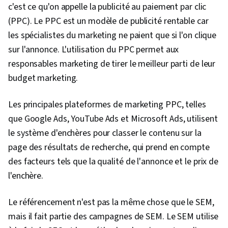
c'est ce qu'on appelle la publicité au paiement par clic
électronique, Médias payants, Publicité en
(PPC). Le PPC est un modèle de publicité rentable car
ligne, Marketing des médias sociaux, Présence
les spécialistes du marketing ne paient que si l'on clique
sur le web, Planification des médias, Mesure de
sur l'annonce. L'utilisation du PPC permet aux
la performance, Annonces Google, Stratégie en
responsables marketing de tirer le meilleur parti de leur
matière de médias sociaux, Services à la
budget marketing.
clientèle, Marketing, Récit de données,
Marketing par moteur de recherche, Recherche
Les principales plateformes de marketing PPC, telles
de mots-clés, Engagement des clients,
que Google Ads, YouTube Ads et Microsoft Ads, utilisent
Optimisation du contenu, Analyse de l'entonnoir
le système d'enchères pour classer le contenu sur la
de conversion, Développement de la
page des résultats de recherche, qui prend en compte
personnalité, Analyse de la clientèle, Stratégie
des facteurs tels que la qualité de l'annonce et le prix de
et techniques de marketing, Stratégies de
l'enchère.
marketing, Campagnes publicitaires, Public
cible, Marketing numérique, Publicité
Le référencement n'est pas la même chose que le SEM,
numérique, Étude de marché, Vente,
mais il fait partie des campagnes de SEM. Le SEM utilise
Traitement des commandes, Recherche sur les