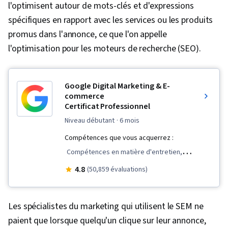
l'optimisent autour de mots-clés et d'expressions
spécifiques en rapport avec les services ou les produits
promus dans l'annonce, ce que l'on appelle
l'optimisation pour les moteurs de recherche (SEO).
Google Digital Marketing & E-
commerce
Certificat Professionnel
niveau débutant
· 6 mois
Compétences que vous acquerrez :
Compétences en matière d'entretien,
Commerce électronique, Optimisation des
4.8
(50,859 évaluations)
moteurs de recherche, Programmes de
fidélisation, Gestion des médias sociaux,
Les spécialistes du marketing qui utilisent le SEM ne
Exécution des commandes, Logiciel de tableur,
paient que lorsque quelqu'un clique sur leur annonce,
Gestion des campagnes, Marketing par courrier