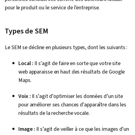
données, Développement professionnel, Outils
pour le produit ou le service de l'entreprise.
d'ingénierie rapide, Ingénierie rapide, L'image
de marque, Connaissance de l'IA, Google
Types de SEM
Gemini, IA générative, Contenu des médias
sociaux, Programmation du contenu, Création
Le SEM se décline en plusieurs types, dont les suivants :
de contenu, Favoriser l'engagement, Notoriété
de la marque, Publicité, Stratégie des médias
Local :
Il s'agit de faire en sorte que votre site
numériques, Gestion de la marque, Campagnes
web apparaisse en haut des résultats de Google
sur les médias sociaux, Favoriser
Maps.
l'engagement, Tests A/B, Google Analytics,
Tableaux croisés dynamiques et graphiques,
Voix :
Il s’agit d’optimiser les données d’un site
Présentation des données, Retour sur
pour améliorer ses chances d'apparaître dans les
investissement, Marketing basé sur les
résultats de la recherche vocale.
données, Achat d'espaces publicitaires,
Planification du marketing, Efficacité du
Image :
Il s’agit de veiller à ce que les images d'un
marketing, Stratégie médiatique,