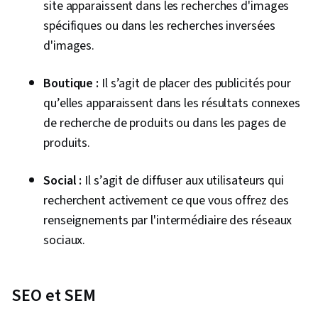
site apparaissent dans les recherches d'images
Renforcement des relations avec les clients,
spécifiques ou dans les recherches inversées
Gestion des relations avec la clientèle, Soutien
d'images.
aux clients et à la clientèle, Gestion des
relations, Service clientèle, Analyse des
Boutique :
Il s’agit de placer des publicités pour
performances, Amélioration des produits,
qu’elles apparaissent dans les résultats connexes
Fidélité à la marque, Analyse du Web, Gestion
de recherche de produits ou dans les pages de
de portefeuille, Présentations, Marketing de la
produits.
performance, Analyse Web et SEO, Prise de
décision fondée sur des données, Mesure de la
Social :
Il s’agit de diffuser aux utilisateurs qui
performance
recherchent activement ce que vous offrez des
renseignements par l'intermédiaire des réseaux
sociaux.
SEO et SEM