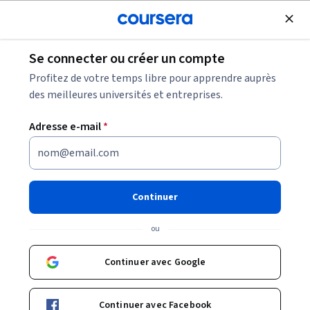
Inscrivez-vous
gratuitement
Se connecter ou créer un compte
Qu'est-ce qu'un OKR ?
Profitez de votre temps libre pour apprendre auprès
des meilleures universités et entreprises.
Qu'est-ce qu'un OKR ?
Adresse e-mail
*
Partager
Écrit par Coursera Staff •
Mise à jour à
4 juin 2025
Les OKR peuvent aider les équipes et les employés à
Continuer
s'aligner sur les objectifs de l'entreprise. En savoir plus
ou
sur ce cadre essentiel pour fixer les objectifs.
Continuer avec Google
Continuer avec Facebook