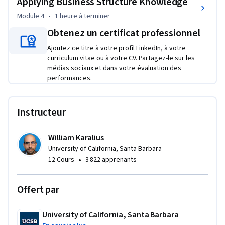
Applying Business Structure Knowledge
What makes this course unique is its applied, judgment-
Module 4
•
1 heure
à terminer
focused approach. Rather than memorizing definitions, 
Obtenez un certificat professionnel
you’ll practice analyzing trade-offs, assessing risk, and 
Ajoutez ce titre à votre profil LinkedIn, à votre
explaining why one structure may be more appropriate than 
curriculum vitae ou à votre CV. Partagez-le sur les
another in a given context. By the end of the course, you’ll be 
médias sociaux et dans votre évaluation des
better prepared to interpret business structures, advise 
performances.
stakeholders, and apply legal reasoning with confidence in 
professional settings.
Instructeur
William Karalius
University of California, Santa Barbara
•
12 Cours
3 822 apprenants
Offert par
University of California, Santa Barbara