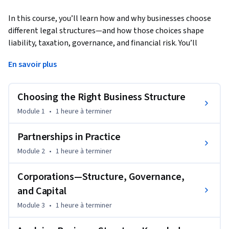
In this course, you’ll learn how and why businesses choose 
different legal structures—and how those choices shape 
liability, taxation, governance, and financial risk. You’ll 
develop the ability to identify and compare sole 
En savoir plus
proprietorships, partnerships, corporations, and limited 
liability companies, and to evaluate how each structure 
affects owners, investors, and advisors in real-world business 
Choosing the Right Business Structure
situations.
Module 1
•
1 heure
à terminer
You’ll begin by examining the foundational characteristics of 
each business form, including ownership, authority, and 
Partnerships in Practice
exposure to personal liability. From there, you’ll explore 
Module 2
•
1 heure
à terminer
how partnerships operate in practice, how corporations are 
formed and governed, and how businesses raise capital 
Corporations—Structure, Governance,
through debt and equity. Throughout the course, you’ll apply 
and Capital
these concepts to realistic scenarios that mirror the kinds of 
Module 3
•
1 heure
à terminer
decisions accountants and business professionals face every 
day.
