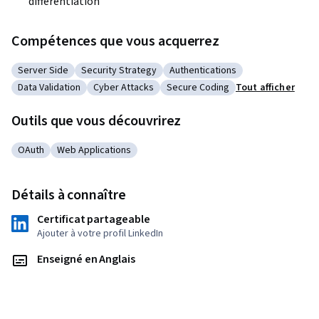
differentiation
Compétences que vous acquerrez
Server Side
Security Strategy
Authentications
Catégorie : Server Side
Catégorie : Security Strategy
Catégorie : Authentications
Data Validation
Cyber Attacks
Secure Coding
Tout afficher
Catégorie : Data Validation
Catégorie : Cyber Attacks
Catégorie : Secure Coding
Outils que vous découvrirez
OAuth
Web Applications
Catégorie : OAuth
Catégorie : Web Applications
Détails à connaître
Certificat partageable
Ajouter à votre profil LinkedIn
Enseigné en Anglais