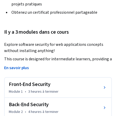
projets pratiques
Obtenez un certificat professionnel partageable
Il y a 3 modules dans ce cours
Explore software security for web applications concepts 
without installing anything!
This course is designed for intermediate learners, providing a 
solid foundation of common skills in software security. 
En savoir plus
Learners will build an understanding of some of the most 
common software security techniques currently employed. 
Front-End Security
The modules in this course cover front-end security, back-
end security, as well as passwords and authentication. At the 
Module 1
•
3 heures
à terminer
end of the course, learners will be able to directly 
implement security techniques they've learned to their own 
Back-End Security
softwares.

Module 2
•
4 heures
à terminer