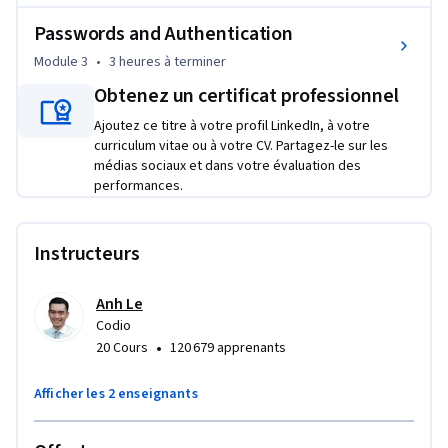
To allow for a truly hands-on, self-paced learning 
Passwords and Authentication
experience, this course is video-free. Assignments contain 
Module 3
•
3 heures
à terminer
short explanations with images and suggested exploration 
examples, building a deeper understanding by doing. You'll 
Obtenez un certificat professionnel
benefit from instant feedback from a variety of assessment 
Ajoutez ce titre à votre profil LinkedIn, à votre
items along the way, gently progressing from quick 
curriculum vitae ou à votre CV. Partagez-le sur les
understanding checks (multiple choice, fill in the blank, and 
médias sociaux et dans votre évaluation des
performances.
un-scrambling answer blocks) to small, approachable 
exercises that take minutes instead of hours.
Instructeurs
Anh Le
Codio
•
20 Cours
120 679 apprenants
Afficher les 2 enseignants