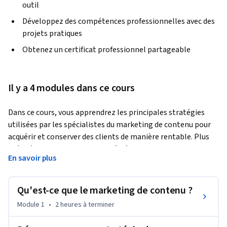
outil
Développez des compétences professionnelles avec des
projets pratiques
Obtenez un certificat professionnel partageable
Il y a 4 modules dans ce cours
Dans ce cours, vous apprendrez les principales stratégies 
utilisées par les spécialistes du marketing de contenu pour 
acquérir et conserver des clients de manière rentable. Plus 
précisément, vous apprendrez à développer, organiser et 
En savoir plus
mettre en œuvre une stratégie de marketing de contenu, à 
analyser et mesurer l'efficacité du marketing de contenu, à 
rédiger des textes convaincants, à utiliser un cadre 
Qu'est-ce que le marketing de contenu ?
stratégique lors de la rédaction et à développer votre 
Module 1
•
2 heures
à terminer
marque professionnelle et votre autorité par le biais du 
marketing de contenu. Vous apprendrez également à mettre 