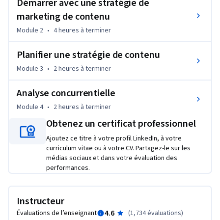
Démarrer avec une stratégie de
en pratique les idées qui vous sont présentées et à 
marketing de contenu
développer votre marque personnelle grâce au marketing de 
contenu.
Module 2
•
4 heures
à terminer
Planifier une stratégie de contenu
Module 3
•
2 heures
à terminer
Analyse concurrentielle
Module 4
•
2 heures
à terminer
Obtenez un certificat professionnel
Ajoutez ce titre à votre profil LinkedIn, à votre
curriculum vitae ou à votre CV. Partagez-le sur les
médias sociaux et dans votre évaluation des
performances.
Instructeur
4.6
Évaluations de l’enseignant
(
1,734 évaluations
)