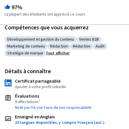
97%
La plupart des étudiants ont apprécié ce cours
Compétences que vous acquerrez
Développement et gestion du contenu
Ventes B2B
Catégorie : Développement et gestion du contenu
Catégorie : Ventes B2B
Marketing de contenu
Rédaction
Rédaction
Audit
Catégorie : Marketing de contenu
Catégorie : Rédaction
Catégorie : Rédaction
Catégorie : Audit
Stratégie de marque
Tout afficher
Catégorie : Stratégie de marque
Détails à connaître
Certificat partageable
Ajouter à votre profil LinkedIn
Évaluations
9 affectations¹
Noté par l'IA voir l'avis de non-responsabilité
Enseigné en Anglais
23 langues disponibles, y compris Français (aut.)