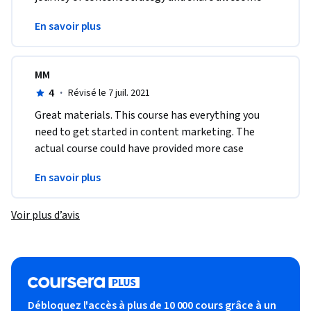
points to be worked on. Thank for such a beautiful 
En savoir plus
course
MM
4
·
Révisé le 7 juil. 2021
Great materials. This course has everything you 
need to get started in content marketing. The 
actual course could have provided more case 
studies and hands on practice with the skills it 
En savoir plus
covered.
Voir plus d’avis
Débloquez l'accès à plus de 10 000 cours grâce à un