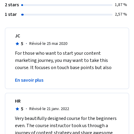
2 stars
1,87 %
1 star
2,57 %
JC
5
·
Révisé le 25 mai 2020
For those who want to start your content 
marketing journey, you may want to take this 
course. It focuses on touch base points but also 
goes into further details on what you need as a 
En savoir plus
content marketer.
HR
5
·
Révisé le 21 janv. 2022
Very beautifully designed course for the beginners 
even. The course instructor took us through a 
journey of content strategy and share awesome 