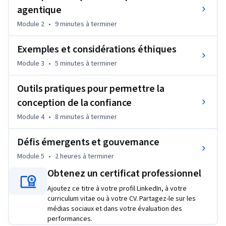
travail de modélisation prédictive du monde réel et à la 
agentique
conception de systèmes agentiques. 

Module 2
•
9 minutes
à terminer
3. Évaluer les considérations éthiques dans cinq domaines 
industriels à l'aide d'une analyse structurée de scénarios. 

Exemples et considérations éthiques
4. Utiliser des outils pratiques - y compris des modèles de 
documentation, des listes de contrôle éthique et des invites 
Module 3
•
5 minutes
à terminer
de gouvernance - pour concevoir des systèmes dignes de 
confiance. 

Outils pratiques pour permettre la
5. Comprendre les cadres réglementaires émergents, y 
conception de la confiance
compris la loi européenne sur l'IA, les réglementations 
Module 4
•
8 minutes
à terminer
fédérales et étatiques américaines et les ressources 
mondiales de gouvernance de l'IA. 

Défis émergents et gouvernance
Module 5
•
2 heures
à terminer
Qui devrait participer : Consommateurs de données, 
professionnels de l'informatique, gestionnaires, analystes, 
Obtenez un certificat professionnel
scientifiques des données, et toute autre personne qui 
Ajoutez ce titre à votre profil LinkedIn, à votre
utilise, conçoit, consomme des informations à partir de, ou 
curriculum vitae ou à votre CV. Partagez-le sur les
prend des décisions basées sur des données et de l'IA 
médias sociaux et dans votre évaluation des
performances.
Prérequis : 1. Innovation responsable et IA digne de confiance