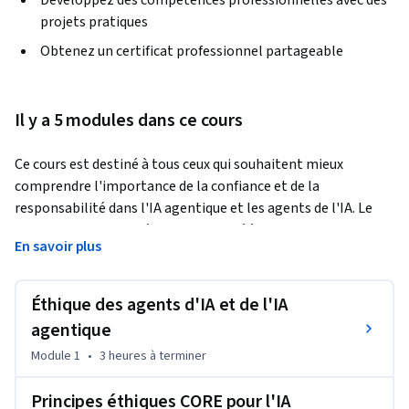
Développez des compétences professionnelles avec des
projets pratiques
Obtenez un certificat professionnel partageable
Il y a 5 modules dans ce cours
Ce cours est destiné à tous ceux qui souhaitent mieux 
comprendre l'importance de la confiance et de la 
responsabilité dans l'IA agentique et les agents de l'IA. Le 
contenu est particulièrement adapté à ceux qui prennent des 
En savoir plus
décisions commerciales basées sur les agents d'IA et l'IA 
agentique et à ceux qui conçoivent et forment de tels 
systèmes. 
Éthique des agents d'IA et de l'IA
1. Distinguer les agents d'IA traditionnels des systèmes d'IA 
agentique
agentique en termes de portée, d'autonomie et de prise de 
Module 1
•
3 heures
à terminer
décision. 

2. Appliquer six principes éthiques fondamentaux aux flux de 
Principes éthiques CORE pour l'IA