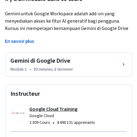
Gemini untuk Google Workspace adalah add-on yang 
menyediakan akses ke fitur AI generatif bagi pengguna. 
Kursus ini mempelajari kemampuan Gemini di Google Drive 
menggunakan video pembelajaran, aktivitas langsung, dan 
En savoir plus
contoh praktis. Di akhir kursus ini, Anda akan dibekali 
pengetahuan dan keterampilan untuk menggunakan Gemini 
di Google Drive dengan percaya diri demi meningkatkan 
Gemini di Google Drive
kualitas alur kerja Anda.
Module 1
•
30 minutes
à terminer
Instructeur
Google Cloud Training
Google Cloud
•
2 309 Cours
4 490 131 apprenants