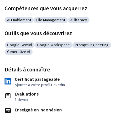
Compétences que vous acquerrez
AI Enablement
File Management
AI literacy
Catégorie : AI Enablement
Catégorie : File Management
Catégorie : AI literacy
Outils que vous découvrirez
Google Gemini
Google Workspace
Prompt Engineering
Catégorie : Google Gemini
Catégorie : Google Workspace
Catégorie : Prompt Engine
Generative AI
Catégorie : Generative AI
Détails à connaître
Certificat partageable
Ajouter à votre profil LinkedIn
Évaluations
1 devoir
Enseigné en Indonésien