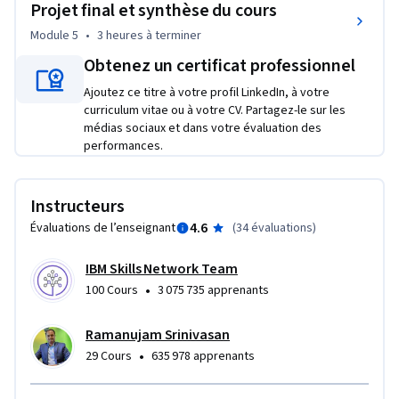
Projet final et synthèse du cours
Si vous souhaitez ajouter Java à votre CV et acquérir une 
Module 5
•
3 heures
à terminer
expérience professionnelle dont vous pourrez parler lors 
d'entretiens, inscrivez-vous dès aujourd'hui et multipliez les 
Obtenez un certificat professionnel
opportunités de carrière en un mois seulement !
Ajoutez ce titre à votre profil LinkedIn, à votre
curriculum vitae ou à votre CV. Partagez-le sur les
médias sociaux et dans votre évaluation des
performances.
Instructeurs
4.6
Évaluations de l’enseignant
(
34 évaluations
)
IBM Skills Network Team
•
100 Cours
3 075 735 apprenants
Ramanujam Srinivasan
•
29 Cours
635 978 apprenants