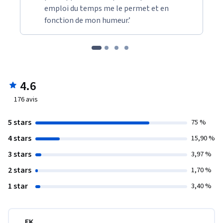
emploi du temps me le permet et en
fonction de mon humeur.’
4.6
176
avis
5 stars
75 %
4 stars
15,90 %
3 stars
3,97 %
2 stars
1,70 %
1 star
3,40 %
EK