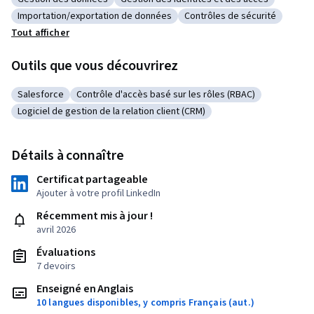
Catégorie : Gestion des données
Catégorie : Gestion des identités et des 
Importation/exportation de données
Contrôles de sécurité
Catégorie : Importation/exportation de données
Catégorie : Contrôles de sé
Tout afficher
Outils que vous découvrirez
Salesforce
Contrôle d'accès basé sur les rôles (RBAC)
Catégorie : Salesforce
Catégorie : Contrôle d'accès basé sur les rôles (R
Logiciel de gestion de la relation client (CRM)
Catégorie : Logiciel de gestion de la relation client (CRM)
Détails à connaître
Certificat partageable
Ajouter à votre profil LinkedIn
Récemment mis à jour !
avril 2026
Évaluations
7 devoirs
Enseigné en Anglais
10 langues disponibles, y compris Français (aut.)