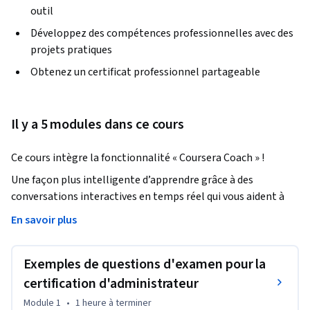
outil
Développez des compétences professionnelles avec des
projets pratiques
Obtenez un certificat professionnel partageable
Il y a 5 modules dans ce cours
Ce cours intègre la fonctionnalité « Coursera Coach » !
Une façon plus intelligente d’apprendre grâce à des 
conversations interactives en temps réel qui vous aident à 
tester vos connaissances, à remettre en question vos idées 
En savoir plus
reçues et à approfondir votre compréhension au fur et à 
mesure que vous avancez dans le cours.

Exemples de questions d'examen pour la
Dans ce cours complet, vous vous plongerez dans les 
subtilités de la gestion des données, de la sécurité et des 
certification d'administrateur
autorisations au sein de Salesforce. Apprenez à utiliser Data 
Module 1
•
1 heure
à terminer