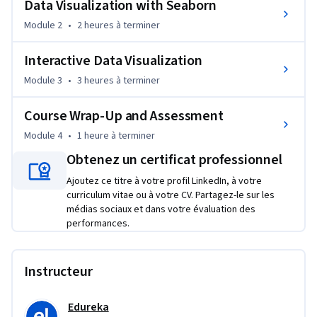
Data Visualization with Seaborn
- Understand the importance of various visualization 
Module 2
•
2 heures
à terminer
techniques.

- Select appropriate chart types for visualizing diverse 
Interactive Data Visualization
datasets.

Module 3
•
3 heures
à terminer
- Create professional-quality visuals with Matplotlib, 
Seaborn, and Plotly.

Course Wrap-Up and Assessment
- Develop interactive dashboards and visuals with Plotly and 
IPyWidgets.

Module 4
•
1 heure
à terminer
- Perform EDA on complex datasets and deploy the results 
Obtenez un certificat professionnel
using Streamlit.

Ajoutez ce titre à votre profil LinkedIn, à votre
curriculum vitae ou à votre CV. Partagez-le sur les
This course is ideal for learners with foundational 
médias sociaux et dans votre évaluation des
knowledge of Python programming and a basic 
performances.
understanding of data manipulation. Familiarity with 
libraries such as Pandas or NumPy is recommended.

Instructeur
Whether you're a data analyst, aspiring data scientist, or 
Python programmer looking to sharpen your data 
Edureka