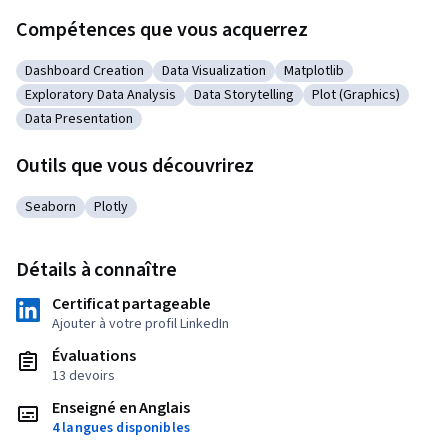
Compétences que vous acquerrez
Dashboard Creation
Data Visualization
Matplotlib
Catégorie : Dashboard Creation
Catégorie : Data Visualization
Catégorie : Matplotlib
Exploratory Data Analysis
Data Storytelling
Plot (Graphics)
Catégorie : Exploratory Data Analysis
Catégorie : Data Storytelling
Catégorie : Plot (Gr
Data Presentation
Catégorie : Data Presentation
Outils que vous découvrirez
Seaborn
Plotly
Catégorie : Seaborn
Catégorie : Plotly
Détails à connaître
Certificat partageable
Ajouter à votre profil LinkedIn
Évaluations
13 devoirs
Enseigné en Anglais
4 langues disponibles