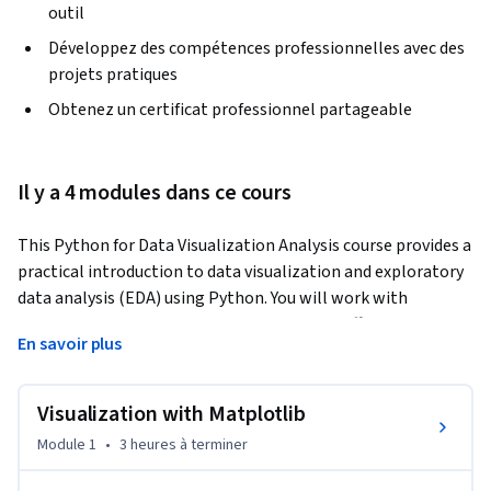
outil
Développez des compétences professionnelles avec des
projets pratiques
Obtenez un certificat professionnel partageable
Il y a 4 modules dans ce cours
This Python for Data Visualization Analysis course provides a 
practical introduction to data visualization and exploratory 
data analysis (EDA) using Python. You will work with 
Matplotlib and Seaborn to create clear and effective 
En savoir plus
visualizations, use Plotly to build interactive charts and 
dashboards, and apply advanced graphical techniques for 
EDA on complex datasets. Learn to present data clearly and 
Visualization with Matplotlib
extract meaningful insights through visual analysis.
Module 1
•
3 heures
à terminer
By the end of this course, you’ll be able to:
