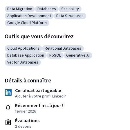
Data Migration
Databases
Scalability
Catégorie : Data Migration
Catégorie : Databases
Catégorie : Scalability
Application Development
Data Structures
Catégorie : Application Development
Catégorie : Data Structures
Google Cloud Platform
Catégorie : Google Cloud Platform
Outils que vous découvrirez
Cloud Applications
Relational Databases
Catégorie : Cloud Applications
Catégorie : Relational Databases
Database Application
NoSQL
Generative AI
Catégorie : Database Application
Catégorie : NoSQL
Catégorie : Generative AI
Vector Databases
Catégorie : Vector Databases
Détails à connaître
Certificat partageable
Ajouter à votre profil LinkedIn
Récemment mis à jour !
février 2026
Évaluations
2 devoirs