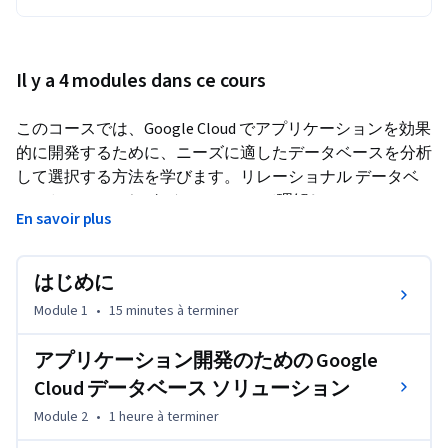
Il y a 4 modules dans ce cours
このコースでは、Google Cloud でアプリケーションを効果
的に開発するために、ニーズに適したデータベースを分析
して選択する方法を学びます。リレーショナル データベ
ースと NoSQL データベースについて理解し、Cloud SQL、
En savoir plus
AlloyDB、Spanner の知識を深めて、データベースの強み
を生成 AI などのアプリケーションの要件に合わせる方法
を学びます。また、Vector Search の構成とアプリケーシ
はじめに
ョンのクラウド移行の実践的な経験を積むことができま
Module 1
•
15 minutes
à terminer
す。
アプリケーション開発のための Google
Cloud データベース ソリューション
Module 2
•
1 heure
à terminer