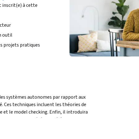
 inscrit(e) à cette
cteur
 outil
s projets pratiques
n des systèmes autonomes par rapport aux 
. Ces techniques incluent les théories de 
e et le model checking. Enfin, il introduira 
quant des propriétés d'intérêt sur les 
 des crédits académiques dans le cadre des 
 offerts sur la plate-forme Coursera. Ce 