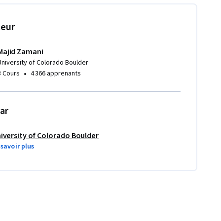
teur
Majid Zamani
University of Colorado Boulder
•
3 Cours
4 366 apprenants
ar
iversity of Colorado Boulder
 savoir plus