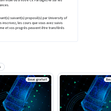
ulum vitae ou à votre CV. Partagez-le sur les
ances.
ant(s) suivant(s) proposé(s) par University of
 inscrivez, les cours que vous avez suivis
ôme et vos progrès peuvent être transférés
s
Essai gratuit
Ess
Statut : Essai gratuit
Sta