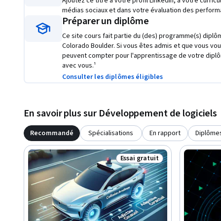
Ajoutez ce titre à votre profil LinkedIn, à votre curric
médias sociaux et dans votre évaluation des perform
Préparer un diplôme
Ce site cours fait partie du (des) programme(s) diplôm
Colorado Boulder. Si vous êtes admis et que vous vous
peuvent compter pour l'apprentissage de votre dipl
avec vous.¹
Consulter les diplômes éligibles
En savoir plus sur Développement de logiciels
Recommandé
Spécialisations
En rapport
Diplôme
Essai gratuit
Statut : Essai gratuit