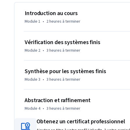
diplôme d'études supérieures entièrement accrédité offrent 
semaines et des frais de scolarité payants. L'admission est
Introduction au cours
préliminaires, et non sur les antécédents académiques. Les
Module 1
•
2 heures
à terminer
les jeunes diplômés ou les professionnels en activité. En sav
MS en informatique : https://coursera.org/degrees/ms-co
Vérification des systèmes finis
Module 2
•
3 heures
à terminer
Synthèse pour les systèmes finis
Module 3
•
3 heures
à terminer
Abstraction et raffinement
Module 4
•
3 heures
à terminer
Obtenez un certificat professionnel