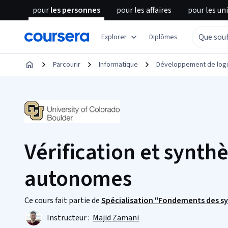
pour
les personnes
pour
les affaires
pour
les un
Explorer
Diplômes
Parcourir
Informatique
Développement de logi
Vérification et synth
autonomes
Ce cours fait partie de
Spécialisation "Fondements des 
Instructeur :
Majid Zamani