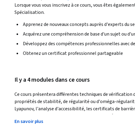
Lorsque vous vous inscrivez à ce cours, vous êtes également
Spécialisation.
Apprenez de nouveaux concepts auprès d'experts du se
Acquérez une compréhension de base d'un sujet ou d'un
Développez des compétences professionnelles avec de
Obtenez un certificat professionnel partageable
Il y a 4 modules dans ce cours
Ce cours présentera différentes techniques de vérificatio
propriétés de stabilité, de régularité ou d'oméga-régularité
Lyapunov, l'analyse d'accessibilité, les certificats de barrièr
plusieurs techniques sur la conception de contrôleurs appli
En savoir plus
systèmes autonomes originaux. Ce cours peut être pris pour
diplômes de maîtrise en informatique (MS-CS) de CU Boulder