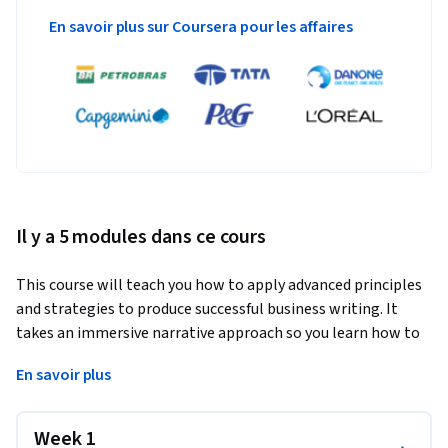
En savoir plus sur Coursera pour les affaires
Il y a 5 modules dans ce cours
This course will teach you how to apply advanced principles 
and strategies to produce successful business writing. It 
takes an immersive narrative approach so you learn how to 
use context to write purposeful and audience specific 
En savoir plus
business texts. You will learn to deploy a range of tools and 
tactics so your business writing is on point, concise and 
appropriate, whatever the organisational culture or 
Week 1