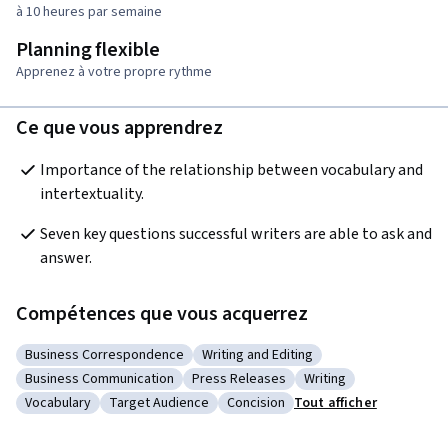
à 10 heures par semaine
Planning flexible
Apprenez à votre propre rythme
Ce que vous apprendrez
Importance of the relationship between vocabulary and 
intertextuality.
Seven key questions successful writers are able to ask and 
answer.
Compétences que vous acquerrez
Business Correspondence
Writing and Editing
Catégorie : Business Correspondence
Catégorie : Writing and Editing
Business Communication
Press Releases
Writing
Catégorie : Business Communication
Catégorie : Press Releases
Catégorie : Writing
Vocabulary
Target Audience
Concision
Tout afficher
Catégorie : Vocabulary
Catégorie : Target Audience
Catégorie : Concision