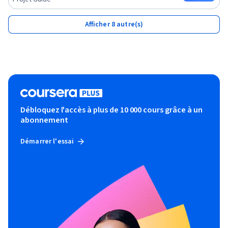
Afficher 8 autre(s)
Débloquez l'accès à plus de 10 000 cours grâce à un
abonnement
Démarrer l'essai