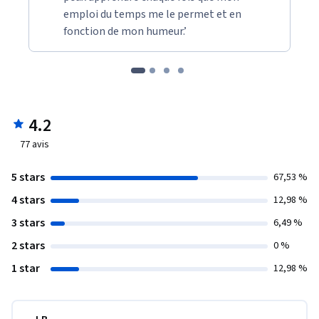
emploi du temps me le permet et en
fonction de mon humeur.’
4.2
77
avis
5 stars
67,53 %
4 stars
12,98 %
3 stars
6,49 %
2 stars
0 %
1 star
12,98 %